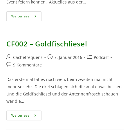
Event feiern können. Aktuelles aus der…
CF003
Weiterlesen
–
Bibi
&
Tina
Im
Giga-
CF002 – Goldfischliesel
Bunker
Beitrags-
Beitrag
Beitrags-
Cachefrequenz
7. Januar 2016
Podcast
Autor:
veröffentlicht:
Kategorie:
Beitrags-
9 Kommentare
Kommentare:
Das erste mal tat es noch weh, beim zweiten mal nicht
mehr so sehr. Die drei schlagen sich diesmal etwas besser.
Und die Goldfischliesel und der Antennenfrosch schauen
wer die…
CF002
Weiterlesen
–
Goldfischliesel