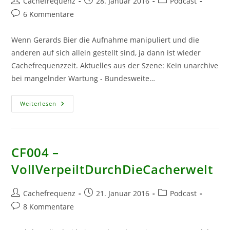
Beitrags-
Beitrag
Beitrags-
Cachefrequenz
28. Januar 2016
Podcast
Autor:
veröffentlicht:
Kategorie:
Beitrags-
6 Kommentare
Kommentare:
Wenn Gerards Bier die Aufnahme manipuliert und die
anderen auf sich allein gestellt sind, ja dann ist wieder
Cachefrequenzzeit. Aktuelles aus der Szene: Kein unarchive
bei mangelnder Wartung - Bundesweite…
CF005
Weiterlesen
–
Biertaste
CF004 –
VollVerpeiltDurchDieCacherwelt
Beitrags-
Beitrag
Beitrags-
Cachefrequenz
21. Januar 2016
Podcast
Autor:
veröffentlicht:
Kategorie:
Beitrags-
8 Kommentare
Kommentare: