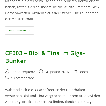
Nachdem die drei beim Cachen den reinsten Horror erlebt
haben, retten sie sich, indem sie die Wildsau mit dem GPS-
Gerät abwerfen. Aktuelles aus der Szene: Die Teilnehmer
der Meisterschaft…
CF004
Weiterlesen
–
VollVerpeiltDurchDieCacherwelt
CF003 – Bibi & Tina im Giga-
Bunker
Beitrags-
Beitrag
Beitrags-
Cachefrequenz
14. Januar 2016
Podcast
Autor:
veröffentlicht:
Kategorie:
Beitrags-
4 Kommentare
Kommentare:
Während sich die 3 Cachefrequenzler unterhalten,
versuchen Bibi und Tina vergebens mit ihrem Autonavi den
Abholungsort des Bunkers zu finden, damit sie ein Giga