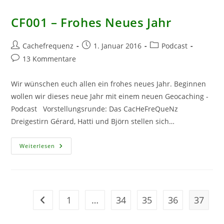
CF001 – Frohes Neues Jahr
Beitrags-
Beitrag
Beitrags-
Cachefrequenz
1. Januar 2016
Podcast
Autor:
veröffentlicht:
Kategorie:
Beitrags-
13 Kommentare
Kommentare:
Wir wünschen euch allen ein frohes neues Jahr. Beginnen
wollen wir dieses neue Jahr mit einem neuen Geocaching -
Podcast Vorstellungsrunde: Das CacHeFreQueNz
Dreigestirn Gérard, Hatti und Björn stellen sich…
CF001
Weiterlesen
–
Frohes
Neues
Jahr
1
…
34
35
36
37
Zur vorherigen Seite