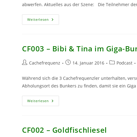
abwerfen. Aktuelles aus der Szene: Die Teilnehmer de
CF004
Weiterlesen
–
VollVerpeiltDurchDieCacherwelt
CF003 – Bibi & Tina im Giga-Bu
Beitrags-
Beitrag
Beitrags-
Cachefrequenz
14. Januar 2016
Podcast
Autor:
veröffentlicht:
Kategorie:
Während sich die 3 Cachefrequenzler unterhalten, ver
Abholungsort des Bunkers zu finden, damit sie ein Giga
CF003
Weiterlesen
–
Bibi
&
Tina
Im
Giga-
CF002 – Goldfischliesel
Bunker