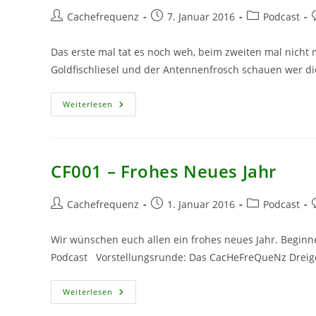
Beitrags-
Beitrag
Beitrags-
B
Cachefrequenz
7. Januar 2016
Podcast
Autor:
veröffentlicht:
Kategorie:
Das erste mal tat es noch weh, beim zweiten mal nicht 
Goldfischliesel und der Antennenfrosch schauen wer d
CF002
Weiterlesen
–
Goldfischliesel
CF001 – Frohes Neues Jahr
Beitrags-
Beitrag
Beitrags-
B
Cachefrequenz
1. Januar 2016
Podcast
Autor:
veröffentlicht:
Kategorie:
Wir wünschen euch allen ein frohes neues Jahr. Beginn
Podcast Vorstellungsrunde: Das CacHeFreQueNz Dreigest
CF001
Weiterlesen
–
Frohes