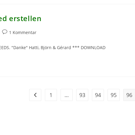
d erstellen
Beitrags-
1 Kommentar
Kommentare:
EEDS. "Danke" Hatti, Björn & Gérard *** DOWNLOAD
1
…
93
94
95
96
Zur vorherigen Seite