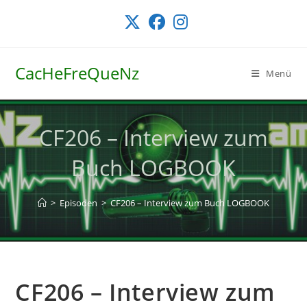
Zum
Inhalt
springen
CacHeFreQueNz
Menü
CF206 – Interview zum
Buch LOGBOOK
>
Episoden
>
CF206 – Interview zum Buch LOGBOOK
CF206 – Interview zum