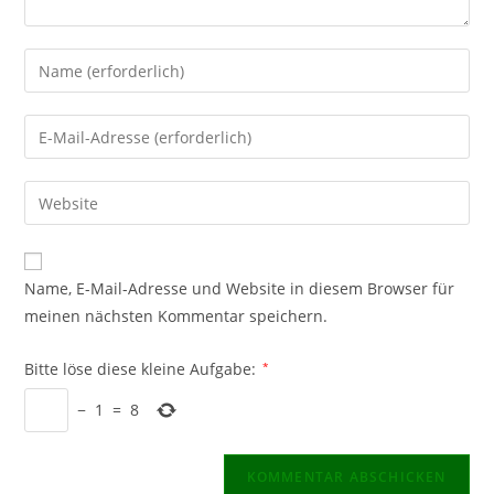
Gib
deinen
Namen
Gib
oder
deine
Benutzernamen
E-
Gib
zum
Mail-
deine
Kommentieren
Adresse
Website-
ein
zum
URL
Name, E-Mail-Adresse und Website in diesem Browser für
Kommentieren
ein
meinen nächsten Kommentar speichern.
ein
(optional)
Bitte löse diese kleine Aufgabe:
*
−
1
=
8