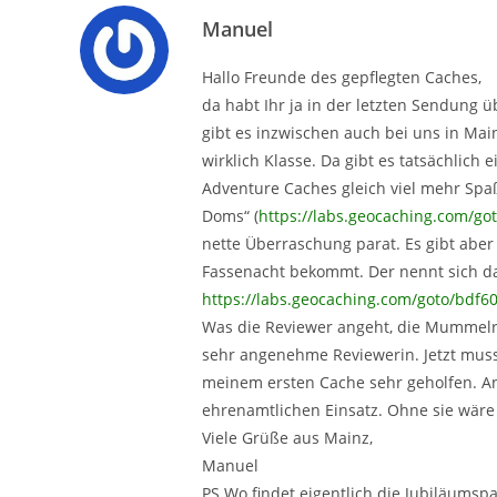
Manuel
Hallo Freunde des gepflegten Caches,
da habt Ihr ja in der letzten Sendung
gibt es inzwischen auch bei uns in Main
wirklich Klasse. Da gibt es tatsächlich
Adventure Caches gleich viel mehr Spa
Doms“ (
https://labs.geocaching.com/g
nette Überraschung parat. Es gibt abe
Fassenacht bekommt. Der nennt sich d
https://labs.geocaching.com/goto/bdf6
Was die Reviewer angeht, die Mummelratz
sehr angenehme Reviewerin. Jetzt muss
meinem ersten Cache sehr geholfen. An 
ehrenamtlichen Einsatz. Ohne sie wäre
Viele Grüße aus Mainz,
Manuel
PS Wo findet eigentlich die Jubiläumsp