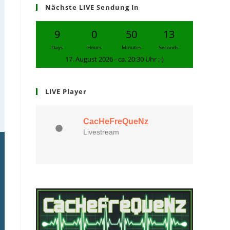
Nächste LIVE Sendung In
9
0
50
12
Days
Hours
Minutes
Seconds
17. August 2026 - ca. 20:30 Uhr ;-)
LIVE Player