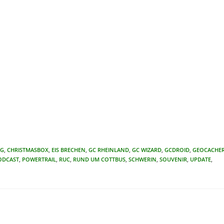
AG
,
CHRISTMASBOX
,
EIS BRECHEN
,
GC RHEINLAND
,
GC WIZARD
,
GCDROID
,
GEOCACHE
ODCAST
,
POWERTRAIL
,
RUC
,
RUND UM COTTBUS
,
SCHWERIN
,
SOUVENIR
,
UPDATE
,