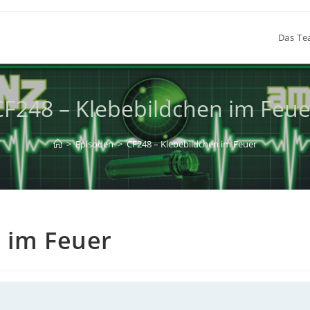
Das T
CF248 – Klebebildchen im Feue
>
Episoden
>
CF248 – Klebebildchen im Feuer
n im Feuer