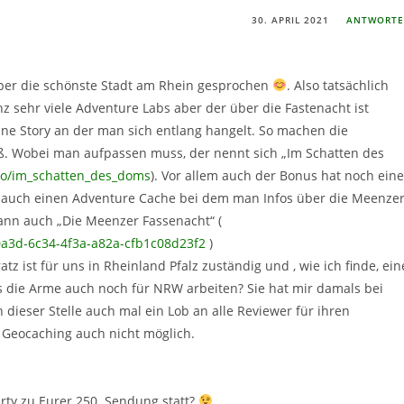
30. APRIL 2021
ANTWORT
 über die schönste Stadt am Rhein gesprochen
. Also tatsächlich
z sehr viele Adventure Labs aber der über die Fastenacht ist
 eine Story an der man sich entlang hangelt. So machen die
ß. Wobei man aufpassen muss, der nennt sich „Im Schatten des
oto/im_schatten_des_doms
). Vor allem auch der Bonus hat noch eine
r auch einen Adventure Cache bei dem man Infos über die Meenze
ann auch „Die Meenzer Fassenacht“ (
0a3d-6c34-4f3a-a82a-cfb1c08d23f2
)
 ist für uns in Rheinland Pfalz zuständig und , wie ich finde, ein
 die Arme auch noch für NRW arbeiten? Sie hat mir damals bei
dieser Stelle auch mal ein Lob an alle Reviewer für ihren
 Geocaching auch nicht möglich.
arty zu Eurer 250. Sendung statt?