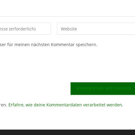
Gib
deine
Website-
ser für meinen nächsten Kommentar speichern.
URL
ein
(optional)
en
ren.
Erfahre, wie deine Kommentardaten verarbeitet werden.