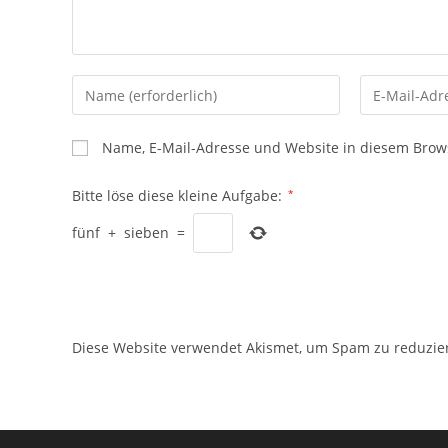
Gib
Gib
deinen
deine
Namen
E-
Name, E-Mail-Adresse und Website in diesem Brow
oder
Mail-
Benutzernamen
Adresse
Bitte löse diese kleine Aufgabe:
*
zum
zum
fünf
+
sieben
=
Kommentieren
Kommentier
ein
ein
Diese Website verwendet Akismet, um Spam zu reduzie