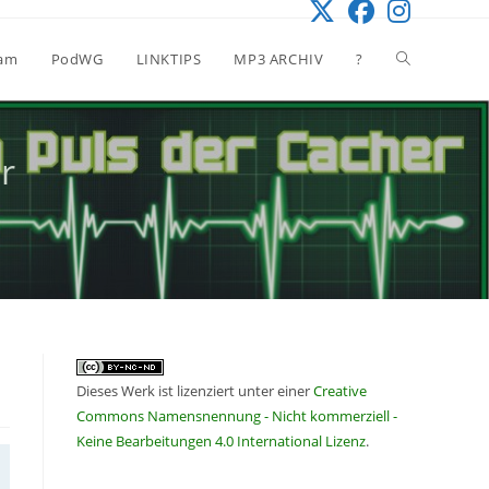
Website-
eam
PodWG
LINKTIPS
MP3 ARCHIV
?
Suche
r
umschalten
Dieses Werk ist lizenziert unter einer
Creative
Commons Namensnennung - Nicht kommerziell -
Keine Bearbeitungen 4.0 International Lizenz
.