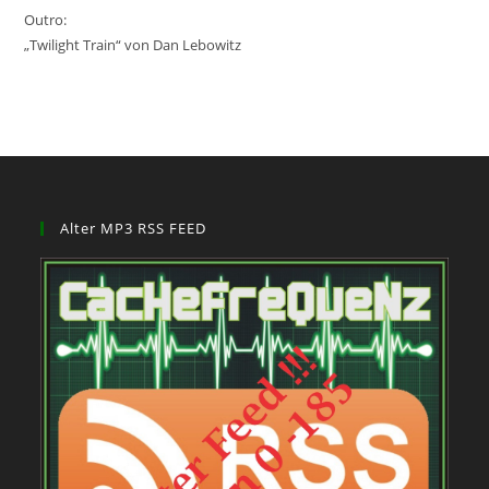
Outro:
„Twilight Train“ von Dan Lebowitz
Alter MP3 RSS FEED