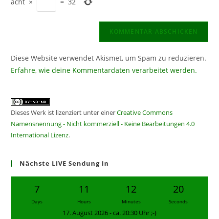
acht
×
=
32
Diese Website verwendet Akismet, um Spam zu reduzieren.
Erfahre, wie deine Kommentardaten verarbeitet werden.
Dieses Werk ist lizenziert unter einer
Creative Commons
Namensnennung - Nicht kommerziell - Keine Bearbeitungen 4.0
International Lizenz
.
Nächste LIVE Sendung In
7
11
12
19
Days
Hours
Minutes
Seconds
17. August 2026 - ca. 20:30 Uhr ;-)