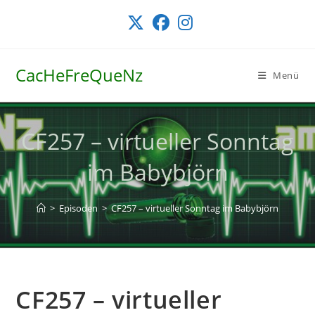
Zum
Inhalt
springen
CacHeFreQueNz
Menü
CF257 – virtueller Sonntag
im Babybjörn
>
Episoden
>
CF257 – virtueller Sonntag im Babybjörn
CF257 – virtueller