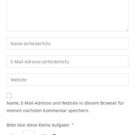
Gib
deinen
Namen
Gib
oder
deine
Benutzernamen
E-
Gib
zum
Mail-
deine
Kommentieren
Adresse
Website-
ein
zum
URL
Name, E-Mail-Adresse und Website in diesem Browser für
Kommentieren
ein
meinen nächsten Kommentar speichern.
ein
(optional)
Bitte löse diese kleine Aufgabe:
*