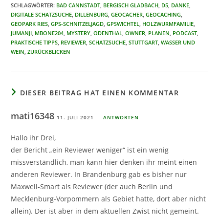
SCHLAGWÖRTER
:
BAD CANNSTADT
,
BERGISCH GLADBACH
,
D5
,
DANKE
,
DIGITALE SCHATZSUCHE
,
DILLENBURG
,
GEOCACHER
,
GEOCACHING
,
GEOPARK RIES
,
GPS-SCHNITZELJAGD
,
GPSWICHTEL
,
HOLZWURMFAMILIE
,
JUMANJI
,
MBONE204
,
MYSTERY
,
ODENTHAL
,
OWNER
,
PLANEN
,
PODCAST
,
PRAKTISCHE TIPPS
,
REVIEWER
,
SCHATZSUCHE
,
STUTTGART
,
WASSER UND
WEIN
,
ZURÜCKBLICKEN
DIESER BEITRAG HAT EINEN KOMMENTAR
mati16348
11. JULI 2021
ANTWORTEN
Hallo ihr Drei,
der Bericht „ein Reviewer weniger“ ist ein wenig
missverständlich, man kann hier denken ihr meint einen
anderen Reviewer. In Brandenburg gab es bisher nur
Maxwell-Smart als Reviewer (der auch Berlin und
Mecklenburg-Vorpommern als Gebiet hatte, dort aber nicht
allein). Der ist aber in dem aktuellen Zwist nicht gemeint.