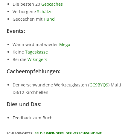
Die besten 20
Geocaches
Verborgene
Schätze
Geocachen mit
Hund
Events:
Wann wird mal wieder
Mega
Keine
Tageskasse
Bei die
Wikingers
Cacheempfehlungen:
Der verschwundene Werkzeugkasten (
GC9BYQ9
) Multi
D3/T2 Kirchhellen
Dies und Das:
Feedback zum Buch
SCHLAGWÖRTER
:
BEI DIE WIKINGERS
,
DER VERSCHWUNDENE