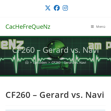
Zum
Inhalt
springen
CacHeFreQueNz
Menü
CF260 – Gerard vs. Navi
>
Episoden
>
CF260 – Gerard vs. Navi
CF260 – Gerard vs. Navi