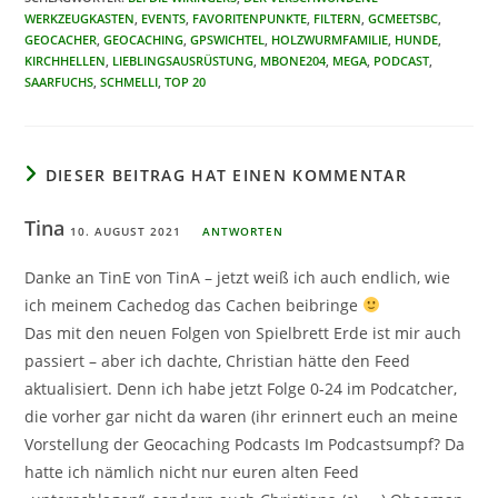
WERKZEUGKASTEN
,
EVENTS
,
FAVORITENPUNKTE
,
FILTERN
,
GCMEETSBC
,
GEOCACHER
,
GEOCACHING
,
GPSWICHTEL
,
HOLZWURMFAMILIE
,
HUNDE
,
KIRCHHELLEN
,
LIEBLINGSAUSRÜSTUNG
,
MBONE204
,
MEGA
,
PODCAST
,
SAARFUCHS
,
SCHMELLI
,
TOP 20
DIESER BEITRAG HAT EINEN KOMMENTAR
Tina
10. AUGUST 2021
ANTWORTEN
Danke an TinE von TinA – jetzt weiß ich auch endlich, wie
ich meinem Cachedog das Cachen beibringe
Das mit den neuen Folgen von Spielbrett Erde ist mir auch
passiert – aber ich dachte, Christian hätte den Feed
aktualisiert. Denn ich habe jetzt Folge 0-24 im Podcatcher,
die vorher gar nicht da waren (ihr erinnert euch an meine
Vorstellung der Geocaching Podcasts Im Podcastsumpf? Da
hatte ich nämlich nicht nur euren alten Feed