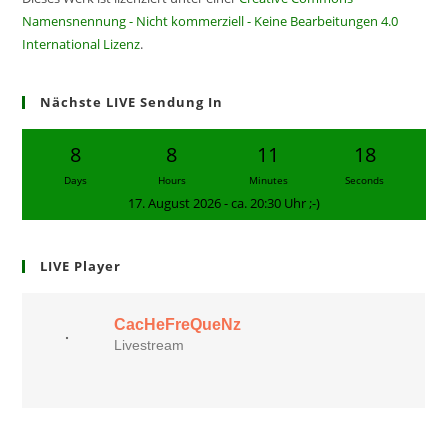
Namensnennung - Nicht kommerziell - Keine Bearbeitungen 4.0
International Lizenz
.
Nächste LIVE Sendung In
8
8
11
17
Days
Hours
Minutes
Seconds
17. August 2026 - ca. 20:30 Uhr ;-)
LIVE Player