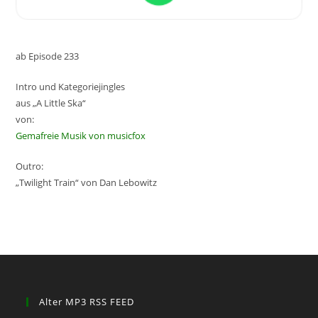
ab Episode 233
Intro und Kategoriejingles
aus „A Little Ska“
von:
Gemafreie Musik von musicfox
Outro:
„Twilight Train“ von Dan Lebowitz
Alter MP3 RSS FEED