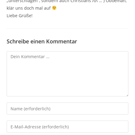
„unterschlagen“, sondern auch Christians /o\ … ) Oboeman,
klär uns doch mal auf
Liebe Grüße!
Schreibe einen Kommentar
Kommentar
Gib
deinen
Namen
Gib
oder
deine