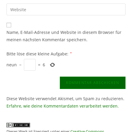
Benutzernamen
E-
Gib
zum
Mail-
deine
Kommentieren
Adresse
Website-
ein
zum
URL
Name, E-Mail-Adresse und Website in diesem Browser für
Kommentieren
ein
meinen nächsten Kommentar speichern.
ein
(optional)
Bitte löse diese kleine Aufgabe:
*
neun
−
=
6
Diese Website verwendet Akismet, um Spam zu reduzieren.
Erfahre, wie deine Kommentardaten verarbeitet werden.
Dieses Werk ist lizenziert unter einer
Creative Commons