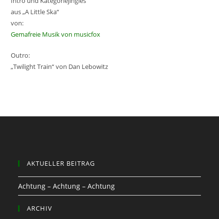
Intro und Kategoriejingles
aus „A Little Ska“
von:
Gemafreie Musik von musicfox
Outro:
„Twilight Train“ von Dan Lebowitz
AKTUELLER BEITRAG
Achtung – Achtung – Achtung
ARCHIV