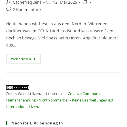
Beitrags-
Beitrag
Beitrags-
Cachefrequenz
12. Mai 2025
Autor:
veröffentlicht:
Kategorie:
Beitrags-
2 Kommentare
Kommentare:
Heute haben wir besuch aus dem Norden. Wir reden
darüber was im GCHN Land los ist und was unsere Szene
noch so bewegt. Viel Spass beim Hören. Angeliter plaudert
aus…
CF
Weiterlesen
423
–
Besuch
Aus
Dem
Hohen
Norden
Dieses Werk ist lizenziert unter einer
Creative Commons
Namensnennung - Nicht kommerziell - Keine Bearbeitungen 4.0
International Lizenz
.
Nächste LIVE Sendung In