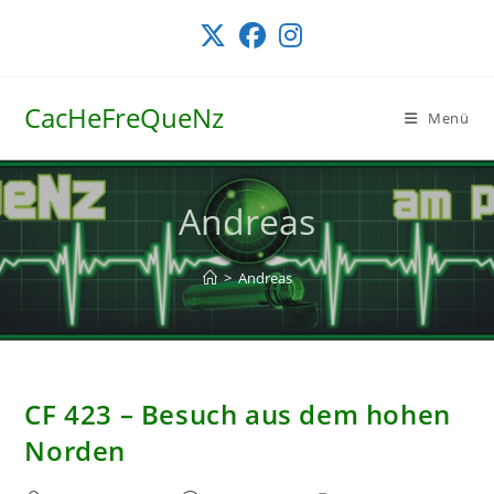
Zum
Inhalt
springen
CacHeFreQueNz
Menü
Andreas
>
Andreas
CF 423 – Besuch aus dem hohen
Norden