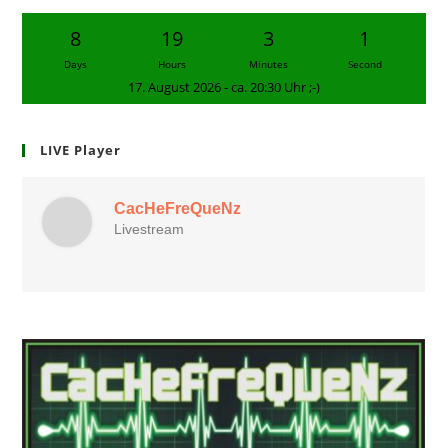
8
19
3
0
Days
Hours
Minutes
Seconds
17. August 2026 - ca. 20:30 Uhr ;-)
LIVE Player