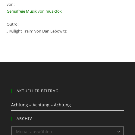
von:
Gemafreie Musik von musicfox
Outro:
„Twilight Train“ von Dan Lebowitz
AKTUELLER BEITRAG
Achtung – Achtung – Achtung
ARCHIV
ARCHIV
Monat auswählen