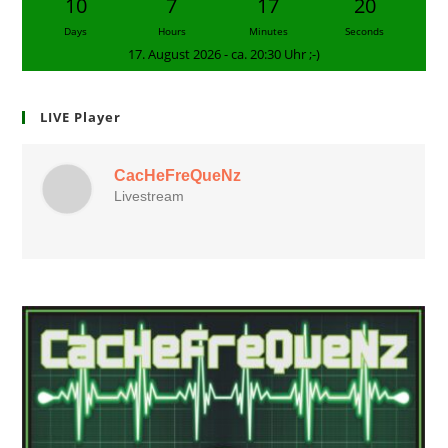
10
7
17
19
Days
Hours
Minutes
Seconds
17. August 2026 - ca. 20:30 Uhr ;-)
LIVE Player