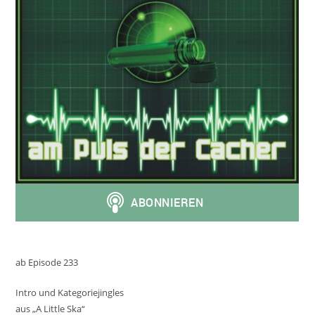
ab Episode 233
Intro und Kategoriejingles
aus „A Little Ska“