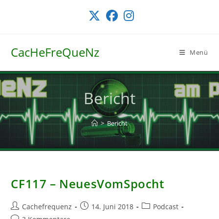
Zum
Inhalt
springen
CacHeFreQueNz
Menü
Bericht
>
Bericht
CF117 – NeuesVomSpocht
Beitrags-
Beitrag
Beitrags-
Cachefrequenz
14. Juni 2018
Podcast
Autor:
veröffentlicht:
Kategorie:
Beitrags-