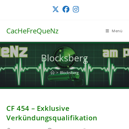
Zum
Inhalt
springen
CacHeFreQueNz
Menü
Blocksberg
>
Blocksberg
CF 454 – Exklusive
Verkündungsqualifikation