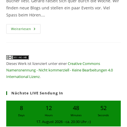
Bücher liest. Gérard rätselt sich quer durch die Woche. Wir
finden neue Blogs und stellen ein paar Events vor. Viel
Spass beim Hören.…
CF
Weiterlesen
411
–
Mörderische
Events
Dieses Werk ist lizenziert unter einer
Creative Commons
Namensnennung - Nicht kommerziell - Keine Bearbeitungen 4.0
International Lizenz
.
Nächste LIVE Sendung In
8
12
48
52
Days
Hours
Minutes
Seconds
17. August 2026 - ca. 20:30 Uhr ;-)