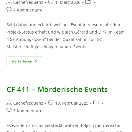
Beitrags-
Beitrag
Beitrags-
Cachefrequenz
1. März 2026
Autor:
veröffentlicht:
Kategorie:
Beitrags-
4 Kommentare
Kommentare:
Seid dabei und erfahrt, welches Event in diesem Jahr den
Projekt-Status erhält und wie sich Gérard und Dirk im Team
"Die Ahnungslosen" bei der Qualifikation zur GC-
Meisterschaft geschlagen haben. Events:…
CF
Weiterlesen
454
–
Exklusive
Verkündungsqualifikation
CF 411 – Mörderische Events
Beitrags-
Beitrag
Beitrags-
Cachefrequenz
10. Februar 2025
Autor:
veröffentlicht:
Kategorie:
Beitrags-
3 Kommentare
Kommentare:
Es werden Frösche versteckt, während Björn mörderische