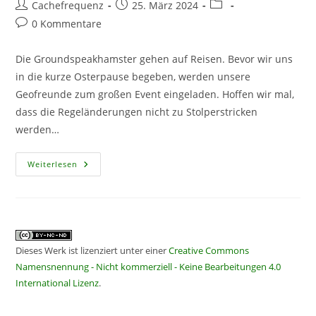
Beitrags-
Beitrag
Beitrags-
Cachefrequenz
25. März 2024
Autor:
veröffentlicht:
Kategorie:
Beitrags-
0 Kommentare
Kommentare:
Die Groundspeakhamster gehen auf Reisen. Bevor wir uns
in die kurze Osterpause begeben, werden unsere
Geofreunde zum großen Event eingeladen. Hoffen wir mal,
dass die Regeländerungen nicht zu Stolperstricken
werden…
CF
Weiterlesen
376
–
Die
Hamster
Im
Signalkostüm
Dieses Werk ist lizenziert unter einer
Creative Commons
Namensnennung - Nicht kommerziell - Keine Bearbeitungen 4.0
International Lizenz
.