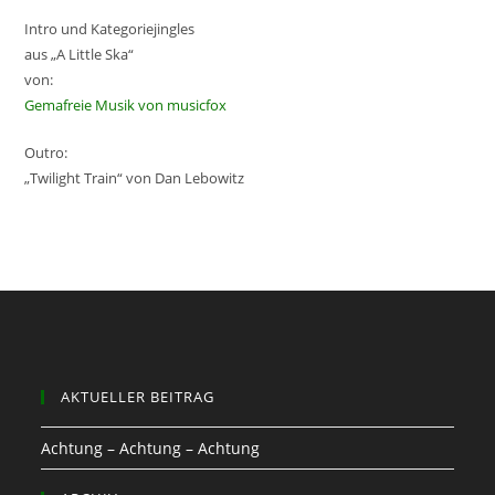
Intro und Kategoriejingles
aus „A Little Ska“
von:
Gemafreie Musik von musicfox
Outro:
„Twilight Train“ von Dan Lebowitz
AKTUELLER BEITRAG
Achtung – Achtung – Achtung