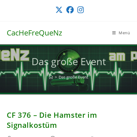
Zum
Inhalt
springen
CacHeFreQueNz
Menü
Das große Event
>
Das große Event
CF 376 – Die Hamster im
Signalkostüm