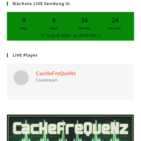
Nächste LIVE Sendung In
9
6
34
23
Days
Hours
Minutes
Seconds
17. August 2026 - ca. 20:30 Uhr ;-)
LIVE Player