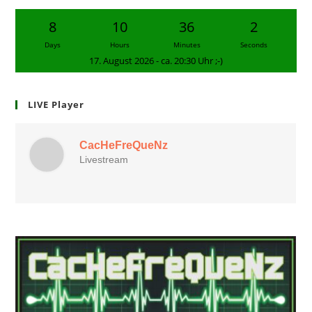
8
10
36
1
Days
Hours
Minutes
Second
17. August 2026 - ca. 20:30 Uhr ;-)
LIVE Player