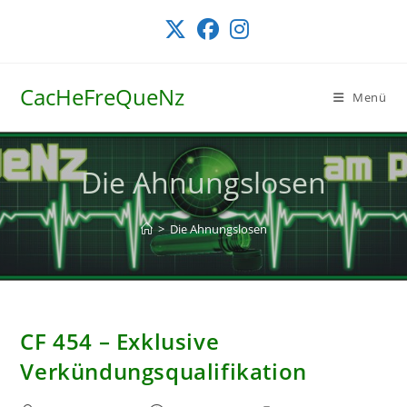
Zum
Inhalt
springen
CacHeFreQueNz
Menü
Die Ahnungslosen
>
Die Ahnungslosen
CF 454 – Exklusive
Verkündungsqualifikation