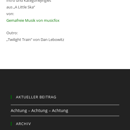
Intro und Kategoriejingles
aus „A Little Ska“
von:
Gemafreie Musik von musicfox
Outro:
„Twilight Train“ von Dan Lebowitz
AKTUELLER BEITRAG
Achtung – Achtung – Achtung
ARCHIV