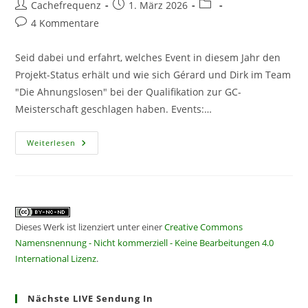
Beitrags-
Beitrag
Beitrags-
Cachefrequenz
1. März 2026
Autor:
veröffentlicht:
Kategorie:
Beitrags-
4 Kommentare
Kommentare:
Seid dabei und erfahrt, welches Event in diesem Jahr den
Projekt-Status erhält und wie sich Gérard und Dirk im Team
"Die Ahnungslosen" bei der Qualifikation zur GC-
Meisterschaft geschlagen haben. Events:…
CF
Weiterlesen
454
–
Exklusive
Verkündungsqualifikation
Dieses Werk ist lizenziert unter einer
Creative Commons
Namensnennung - Nicht kommerziell - Keine Bearbeitungen 4.0
International Lizenz
.
Nächste LIVE Sendung In