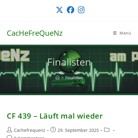
Zum
Inhalt
springen
CacHeFreQueNz
Menü
Finalisten
>
Finalisten
CF 439 – Läuft mal wieder
Beitrags-
Beitrag
Beitrags-
Cachefrequenz
29. September 2025
Autor:
veröffentlicht:
Kategorie:
Beitrags-