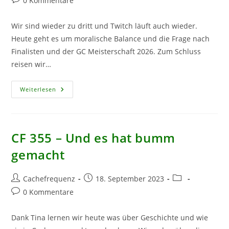
0 Kommentare
Kommentare:
Wir sind wieder zu dritt und Twitch läuft auch wieder.
Heute geht es um moralische Balance und die Frage nach
Finalisten und der GC Meisterschaft 2026. Zum Schluss
reisen wir…
CF
Weiterlesen
439
–
Läuft
Mal
Wieder
CF 355 – Und es hat bumm
gemacht
Beitrags-
Beitrag
Beitrags-
Cachefrequenz
18. September 2023
Autor:
veröffentlicht:
Kategorie:
Beitrags-
0 Kommentare
Kommentare:
Dank Tina lernen wir heute was über Geschichte und wie