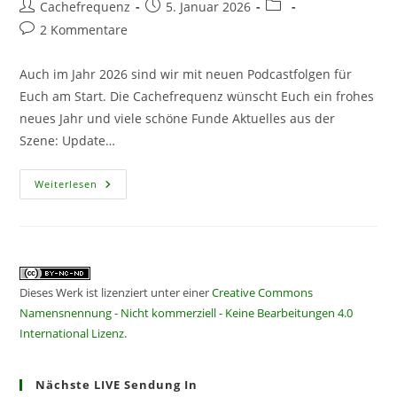
Beitrags-
Beitrag
Beitrags-
Cachefrequenz
5. Januar 2026
Autor:
veröffentlicht:
Kategorie:
Beitrags-
2 Kommentare
Kommentare:
Auch im Jahr 2026 sind wir mit neuen Podcastfolgen für
Euch am Start. Die Cachefrequenz wünscht Euch ein frohes
neues Jahr und viele schöne Funde Aktuelles aus der
Szene: Update…
CF
Weiterlesen
449
–
Der
Brocken
Und
Das
Fehlende
Stempelheft
Dieses Werk ist lizenziert unter einer
Creative Commons
Namensnennung - Nicht kommerziell - Keine Bearbeitungen 4.0
International Lizenz
.
Nächste LIVE Sendung In