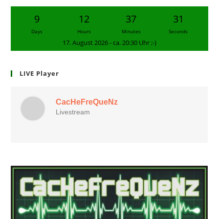
9
12
37
30
Days
Hours
Minutes
Seconds
17. August 2026 - ca. 20:30 Uhr ;-)
LIVE Player