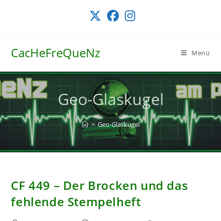
Zum
Inhalt
springen
CacHeFreQueNz
Menü
Geo-Glaskugel
>
Geo-Glaskugel
CF 449 – Der Brocken und das
fehlende Stempelheft