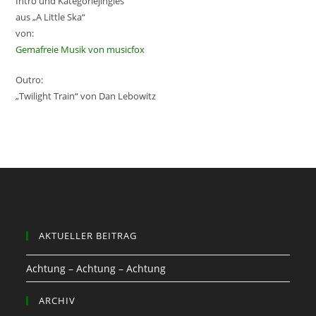
Intro und Kategoriejingles
aus „A Little Ska“
von:
Gemafreie Musik von musicfox
Outro:
„Twilight Train“ von Dan Lebowitz
AKTUELLER BEITRAG
Achtung – Achtung – Achtung
ARCHIV