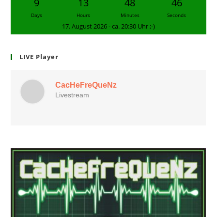
9
13
48
45
Days
Hours
Minutes
Seconds
17. August 2026 - ca. 20:30 Uhr ;-)
LIVE Player