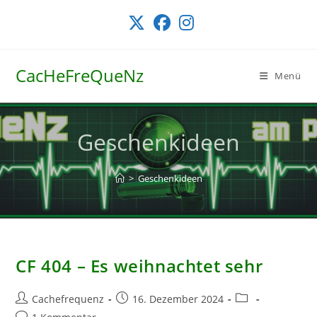
Zum
Inhalt
springen
CacHeFreQueNz
Menü
Geschenkideen
>
Geschenkideen
CF 404 – Es weihnachtet sehr
Beitrags-
Beitrag
Beitrags-
Cachefrequenz
16. Dezember 2024
Autor:
veröffentlicht:
Kategorie:
Beitrags-