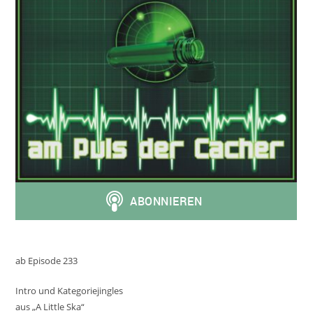
ab Episode 233
Intro und Kategoriejingles
aus „A Little Ska“