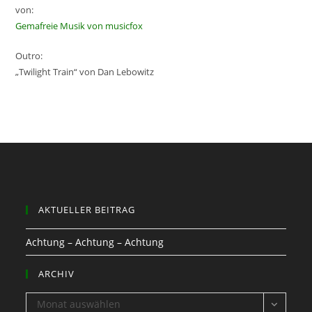
von:
Gemafreie Musik von musicfox
Outro:
„Twilight Train“ von Dan Lebowitz
AKTUELLER BEITRAG
Achtung – Achtung – Achtung
ARCHIV
ARCHIV
Monat auswählen