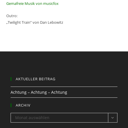
Gemafreie Musik von musicfox
Outro:
„Twilight Train“ von Dan Lebowitz
AKTUELLER BEITRAG
Achtung – Achtung – Achtung
ARCHIV
ARCHIV
Monat auswählen