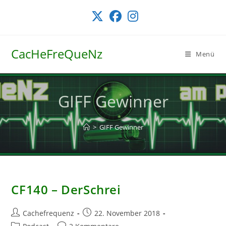
Zum
Inhalt
springen
CacHeFreQueNz
Menü
GIFF Gewinner
>
GIFF Gewinner
CF140 – DerSchrei
Beitrags-
Beitrag
Cachefrequenz
22. November 2018
Autor:
veröffentlicht:
Beitrags-
Beitrags-