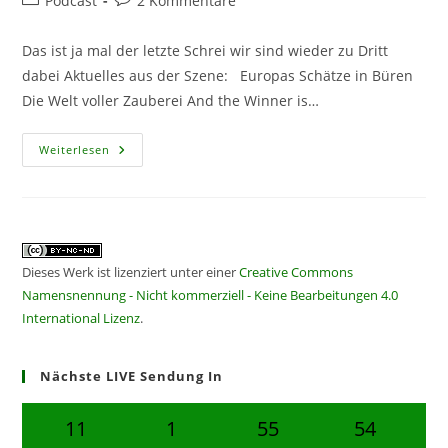
Podcast
2 Kommentare
Kategorie:
Kommentare:
Das ist ja mal der letzte Schrei wir sind wieder zu Dritt
dabei Aktuelles aus der Szene: Europas Schätze in Büren
Die Welt voller Zauberei And the Winner is…
CF140
Weiterlesen
–
DerSchrei
Dieses Werk ist lizenziert unter einer
Creative Commons
Namensnennung - Nicht kommerziell - Keine Bearbeitungen 4.0
International Lizenz
.
Nächste LIVE Sendung In
11
1
55
53