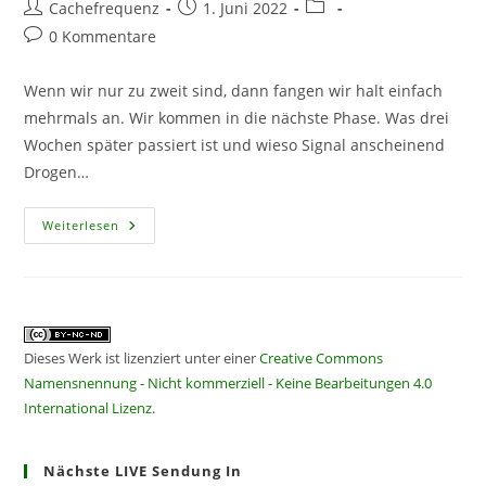
Beitrags-
Beitrag
Beitrags-
Cachefrequenz
1. Juni 2022
Autor:
veröffentlicht:
Kategorie:
Beitrags-
0 Kommentare
Kommentare:
Wenn wir nur zu zweit sind, dann fangen wir halt einfach
mehrmals an. Wir kommen in die nächste Phase. Was drei
Wochen später passiert ist und wieso Signal anscheinend
Drogen…
CF298
Weiterlesen
–
Maggedon
Sei
Es
Gedankt
Dieses Werk ist lizenziert unter einer
Creative Commons
Namensnennung - Nicht kommerziell - Keine Bearbeitungen 4.0
International Lizenz
.
Nächste LIVE Sendung In