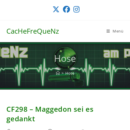
Zum
Inhalt
springen
CacHeFreQueNz
Menü
Hose
>
Hose
CF298 – Maggedon sei es
gedankt