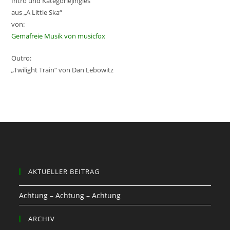
Intro und Kategoriejingles
aus „A Little Ska“
von:
Gemafreie Musik von musicfox
Outro:
„Twilight Train“ von Dan Lebowitz
AKTUELLER BEITRAG
Achtung – Achtung – Achtung
ARCHIV