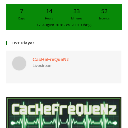
7
14
33
51
Days
Hours
Minutes
Seconds
17. August 2026 - ca. 20:30 Uhr ;-)
LIVE Player