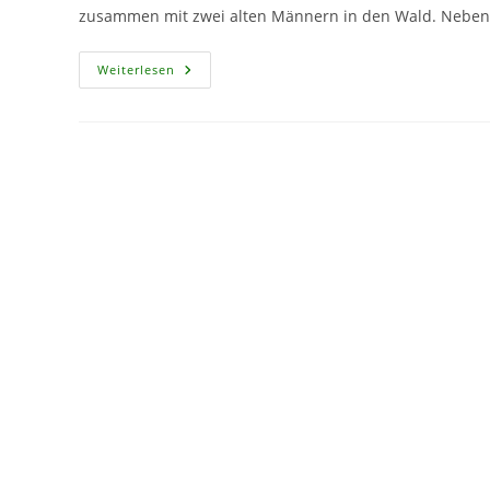
zusammen mit zwei alten Männern in den Wald. Neben
CF
Weiterlesen
379
–
Wo
Ist
Das
Knöpfchen?