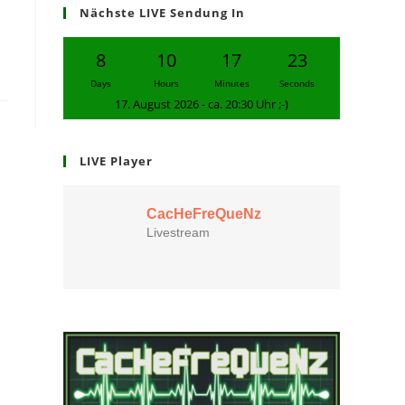
Nächste LIVE Sendung In
8
10
17
23
Days
Hours
Minutes
Seconds
17. August 2026 - ca. 20:30 Uhr ;-)
LIVE Player