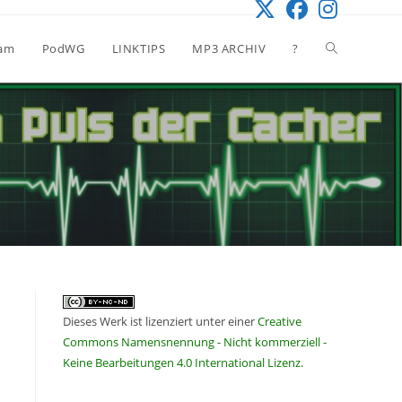
Website-
eam
PodWG
LINKTIPS
MP3 ARCHIV
?
Suche
umschalten
Dieses Werk ist lizenziert unter einer
Creative
Commons Namensnennung - Nicht kommerziell -
Keine Bearbeitungen 4.0 International Lizenz
.