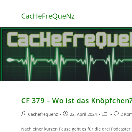
Zum
Inhalt
CacHeFreQueNz
springen
CF 379 – Wo ist das Knöpfchen
Beitrags-
Beitrag
Beitrags-
Beitrags-
Cachefrequenz
22. April 2024
2 Ko
Autor:
veröffentlicht:
Kategorie:
Komment
Nach einer kurzen Pause geht es für die drei Podcaste