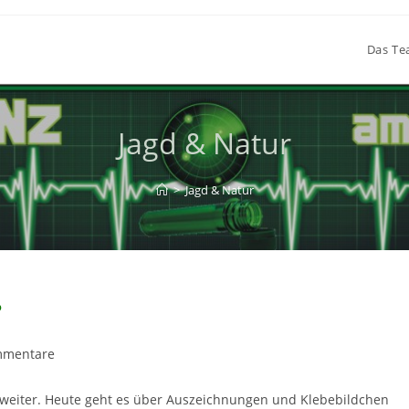
Das T
Jagd & Natur
>
Jagd & Natur
?
mmentare
are:
r weiter. Heute geht es über Auszeichnungen und Klebebildchen