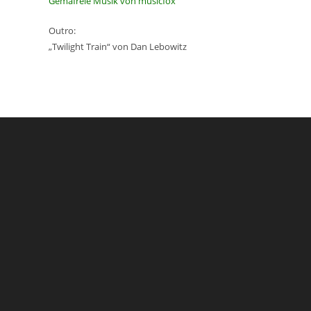
Gemafreie Musik von musicfox
Outro:
„Twilight Train“ von Dan Lebowitz