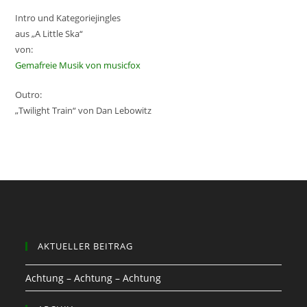
Intro und Kategoriejingles
aus „A Little Ska“
von:
Gemafreie Musik von musicfox
Outro:
„Twilight Train“ von Dan Lebowitz
AKTUELLER BEITRAG
Achtung – Achtung – Achtung