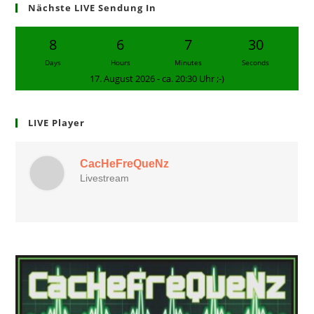
Nächste LIVE Sendung In
8
6
7
29
Days
Hours
Minutes
Seconds
17. August 2026 - ca. 20:30 Uhr ;-)
LIVE Player