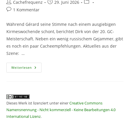
Beitrags-
Beitrag
Beitrags-
Cachefrequenz
29. Juni 2026
Autor:
veröffentlicht:
Kategorie:
Beitrags-
1 Kommentar
Kommentare:
Während Gérard seine Stimme nach einem ausgiebigen
Kirmeswochende schont, berichtet Dirk von der 20. GC-
Meisterschaft. Neben ein wenig russischem Gejammer, gibt
es noch ein paar Cacheempfehlungen. Aktuelles aus der
Szene: …
CF
Weiterlesen
469
–
Meisterhafte
Empfehlungen
Dieses Werk ist lizenziert unter einer
Creative Commons
Namensnennung - Nicht kommerziell - Keine Bearbeitungen 4.0
International Lizenz
.