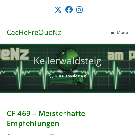
Zum
Inhalt
springen
CacHeFreQueNz
Menü
Kellerwaldsteig
>
Kellerwaldsteig
CF 469 – Meisterhafte
Empfehlungen