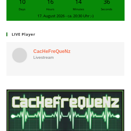
10
16
14
35
Days
Hours
Minutes
Seconds
17. August 2026 - ca. 20:30 Uhr ;-)
LIVE Player