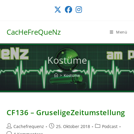
Zum
Inhalt
springen
CacHeFreQueNz
Menü
Kostüme
>
Kostüme
CF136 – GruseligeZeitumstellung
Beitrags-
Beitrag
Beitrags-
Cachefrequenz
25. Oktober 2018
Podcast
Autor:
veröffentlicht:
Kategorie:
Beitrags-