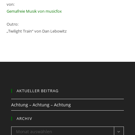
von:
Gemafreie Musik von musicfox
Outro:
„Twilight Train“ von Dan Lebowitz
AKTUELLER BEITRAG
Achtung – Achtung – Achtung
ARCHIV
ARCHIV
Monat auswählen