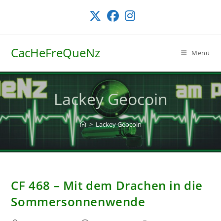
Zum
Inhalt
springen
CacHeFreQueNz
Menü
Lackey Geocoin
>
Lackey Geocoin
CF 468 – Mit dem Drachen in die
Sommersonnenwende