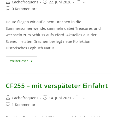
Beitrags-
Beitrag
Beitrags-
Cachefrequenz
22. Juni 2026
Autor:
veröffentlicht:
Kategorie:
Beitrags-
0 Kommentare
Kommentare:
Heute fliegen wir auf einem Drachen in die
Sommersonnenwende, sammeln dabei Treasures und
wechseln zum Schluss aufs Pferd. Aktuelles aus der
Szene: letzten Drachen besiegt neue Kollektion
Historisches Logbuch Natur…
CF
Weiterlesen
468
–
Mit
Dem
Drachen
In
CF255 – mit verspäteter Einfahrt
Die
Sommersonnenwende
Beitrags-
Beitrag
Beitrags-
Cachefrequenz
14. Juni 2021
Autor:
veröffentlicht:
Kategorie:
Beitrags-
1 Kommentar
Kommentare: