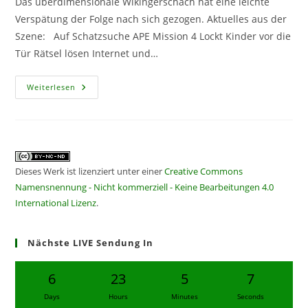
Das überdimensionale Wikingerschach hat eine leichte
Verspätung der Folge nach sich gezogen. Aktuelles aus der
Szene: Auf Schatzsuche APE Mission 4 Lockt Kinder vor die
Tür Rätsel lösen Internet und…
CF255
Weiterlesen
–
Mit
Verspäteter
Einfahrt
Dieses Werk ist lizenziert unter einer
Creative Commons
Namensnennung - Nicht kommerziell - Keine Bearbeitungen 4.0
International Lizenz
.
Nächste LIVE Sendung In
6
23
5
7
Days
Hours
Minutes
Seconds