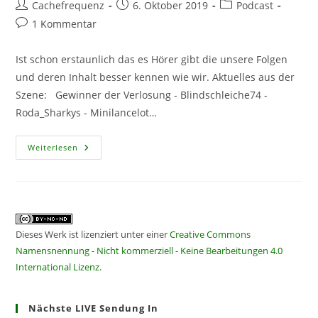
Beitrags-
Beitrag
Beitrags-
Cachefrequenz
6. Oktober 2019
Podcast
Autor:
veröffentlicht:
Kategorie:
Beitrags-
1 Kommentar
Kommentare:
Ist schon erstaunlich das es Hörer gibt die unsere Folgen
und deren Inhalt besser kennen wie wir. Aktuelles aus der
Szene: Gewinner der Verlosung - Blindschleiche74 -
Roda_Sharkys - Minilancelot…
CF174
Weiterlesen
–
NichtBlindeBlindschleiche
Dieses Werk ist lizenziert unter einer
Creative Commons
Namensnennung - Nicht kommerziell - Keine Bearbeitungen 4.0
International Lizenz
.
Nächste LIVE Sendung In