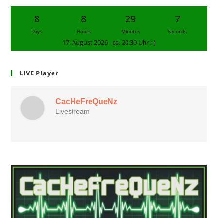
8
8
29
6
Days
Hours
Minutes
Seconds
17. August 2026 - ca. 20:30 Uhr ;-)
LIVE Player