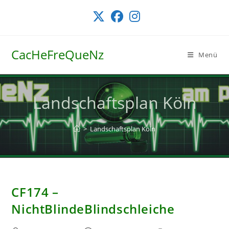
Zum
Inhalt
springen
CacHeFreQueNz
Menü
Landschaftsplan Köln
>
Landschaftsplan Köln
CF174 –
NichtBlindeBlindschleiche