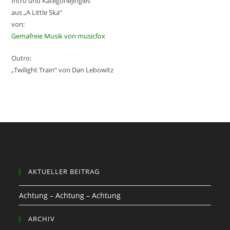
Intro und Kategoriejingles
aus „A Little Ska“
von:
Gemafreie Musik von musicfox
Outro:
„Twilight Train“ von Dan Lebowitz
AKTUELLER BEITRAG
Achtung – Achtung – Achtung
ARCHIV