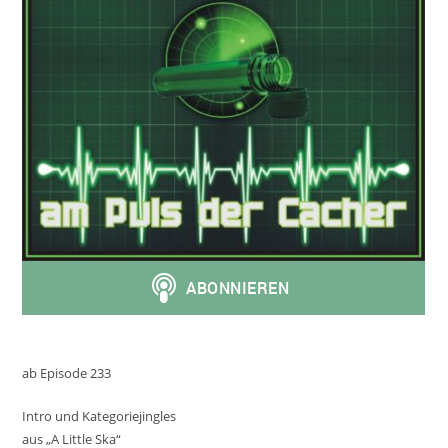
ab Episode 233
Intro und Kategoriejingles
aus „A Little Ska“