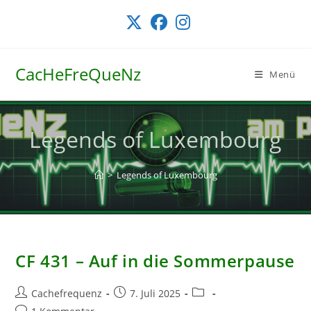
Zum
Inhalt
springen
CacHeFreQueNz
Menü
Legends of Luxembourg
>
Legends of Luxembourg
CF 431 – Auf in die Sommerpause
Beitrags-
Beitrag
Beitrags-
Cachefrequenz
7. Juli 2025
Autor:
veröffentlicht:
Kategorie:
Beitrags-