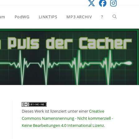
Website-
eam
PodWG
LINKTIPS
MP3 ARCHIV
?
Suche
umschalten
Dieses Werk ist lizenziert unter einer
Creative
Commons Namensnennung - Nicht kommerziell -
Keine Bearbeitungen 4.0 International Lizenz
.
: