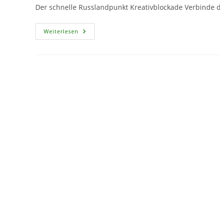
Der schnelle Russlandpunkt Kreativblockade Verbinde 
CF175
Weiterlesen
–
NRW-
Fahne