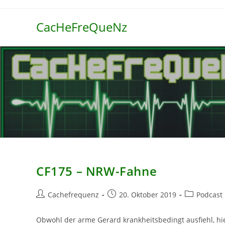
Zum
Inhalt
CacHeFreQueNz
springen
CF175 – NRW-Fahne
Beitrags-
Beitrag
Beitrags-
Cachefrequenz
20. Oktober 2019
Podcast
Autor:
veröffentlicht:
Kategorie:
Obwohl der arme Gerard krankheitsbedingt ausfiehl, hi