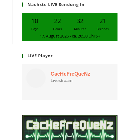
Nächste LIVE Sendung In
10
22
32
20
Days
Hours
Minutes
Seconds
17. August 2026 - ca. 20:30 Uhr ;-)
LIVE Player