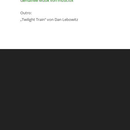
Gemafreie Musik von musicfox
Outro:
„Twilight Train“ von Dan Lebowitz