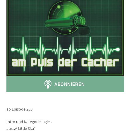
ab Episode 233
Intro und Kategoriejingles
aus „A Little Ska“