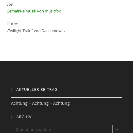
von:
Gemafreie Musik von musicfox
Outro:
„Twilight Train“ von Dan Lebowitz
AKTUELLER BEITRAG
Achtung – Achtung – Achtung
ARCHIV
ARCHIV
Monat auswählen