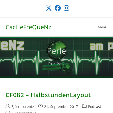
Zum
Inhalt
springen
CacHeFreQueNz
Menü
Perle
>
Perle
CF082 – HalbstundenLayout
Beitrags-
Beitrag
Beitrags-
Björn Lorentz
21. September 2017
Podcast
Autor:
veröffentlicht:
Kategorie:
Beitrags-