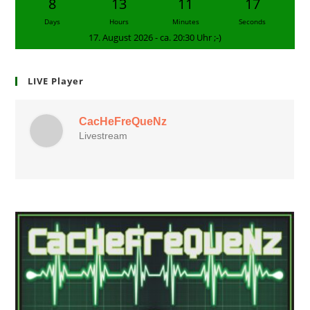
8
13
11
16
Days
Hours
Minutes
Seconds
17. August 2026 - ca. 20:30 Uhr ;-)
LIVE Player