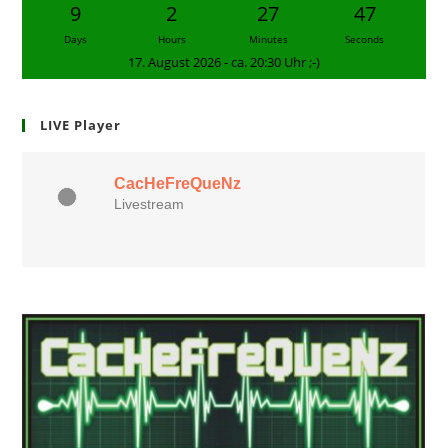
9
2
27
47
Days
Hours
Minutes
Seconds
17. August 2026 - ca. 20:30 Uhr ;-)
LIVE Player