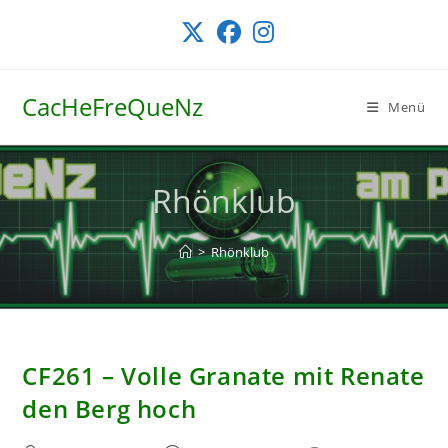
Zum
Inhalt
springen
CacHeFreQueNz
Menü
Rhönklub
>
Rhönklub
CF261 – Volle Granate mit Renate
den Berg hoch