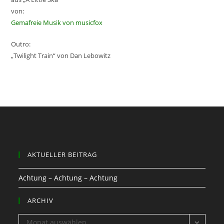
von:
Gemafreie Musik von musicfox
Outro:
„Twilight Train“ von Dan Lebowitz
AKTUELLER BEITRAG
Achtung – Achtung – Achtung
ARCHIV
ARCHIV
Monat auswählen