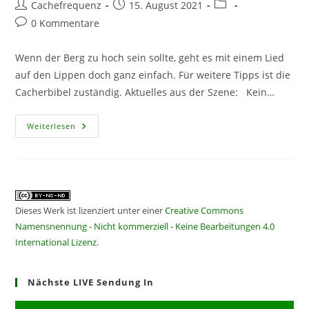
Beitrags-
Beitrag
Beitrags-
Cachefrequenz
15. August 2021
Autor:
veröffentlicht:
Kategorie:
Beitrags-
0 Kommentare
Kommentare:
Wenn der Berg zu hoch sein sollte, geht es mit einem Lied
auf den Lippen doch ganz einfach. Für weitere Tipps ist die
Cacherbibel zuständig. Aktuelles aus der Szene: Kein…
CF261
Weiterlesen
–
Volle
Granate
Mit
Renate
Den
Berg
Hoch
Dieses Werk ist lizenziert unter einer
Creative Commons
Namensnennung - Nicht kommerziell - Keine Bearbeitungen 4.0
International Lizenz
.
Nächste LIVE Sendung In