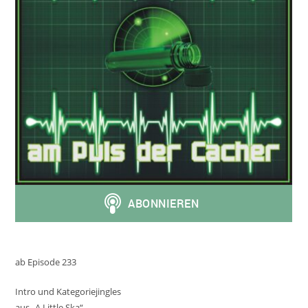
ab Episode 233
Intro und Kategoriejingles
aus „A Little Ska“