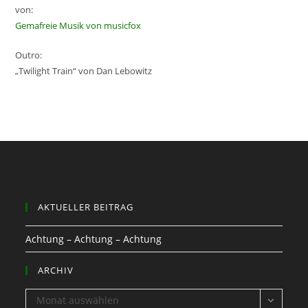
von:
Gemafreie Musik von musicfox
Outro:
„Twilight Train“ von Dan Lebowitz
AKTUELLER BEITRAG
Achtung – Achtung – Achtung
ARCHIV
ARCHIV
Monat auswählen