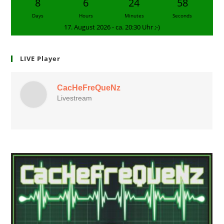
8
6
24
57
Days
Hours
Minutes
Seconds
17. August 2026 - ca. 20:30 Uhr ;-)
LIVE Player