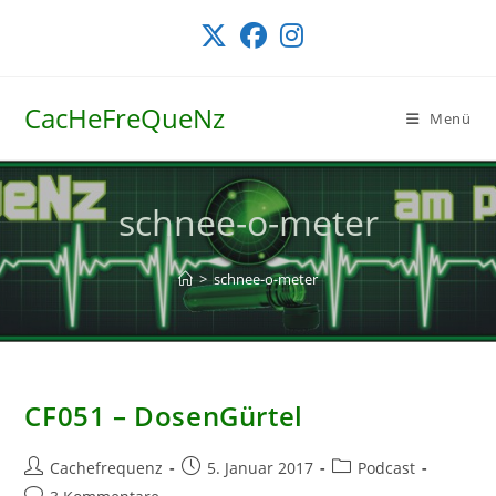
Zum
Inhalt
springen
CacHeFreQueNz
Menü
schnee-o-meter
>
schnee-o-meter
CF051 – DosenGürtel
Beitrags-
Beitrag
Beitrags-
Cachefrequenz
5. Januar 2017
Podcast
Autor:
veröffentlicht:
Kategorie:
Beitrags-