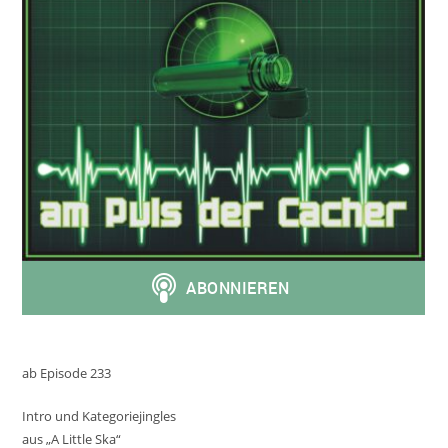
ab Episode 233
Intro und Kategoriejingles
aus „A Little Ska“