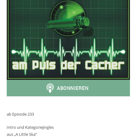
ab Episode 233
Intro und Kategoriejingles
aus „A Little Ska“