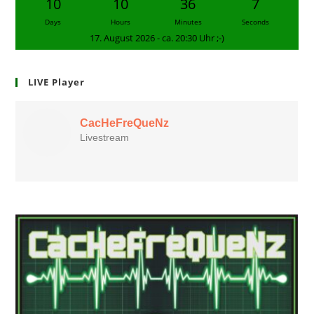
10
10
36
7
Days
Hours
Minutes
Seconds
17. August 2026 - ca. 20:30 Uhr ;-)
LIVE Player