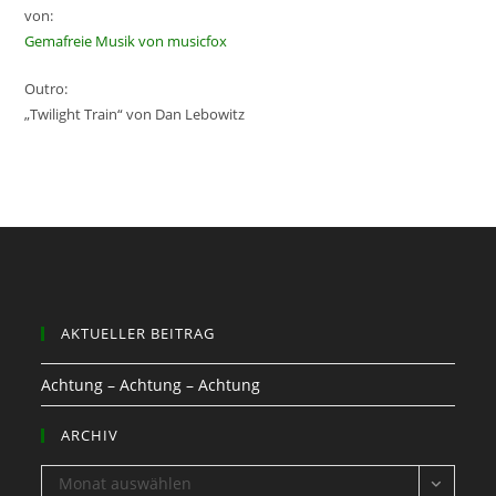
von:
Gemafreie Musik von musicfox
Outro:
„Twilight Train“ von Dan Lebowitz
AKTUELLER BEITRAG
Achtung – Achtung – Achtung
ARCHIV
ARCHIV
Monat auswählen