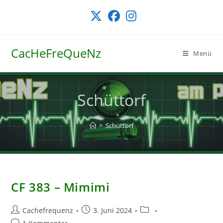
Zum
Inhalt
springen
CacHeFreQueNz
Menü
Schüttorf
>
Schüttorf
CF 383 – Mimimi
Beitrags-
Beitrag
Beitrags-
Cachefrequenz
3. Juni 2024
Autor:
veröffentlicht:
Kategorie:
Beitrags-