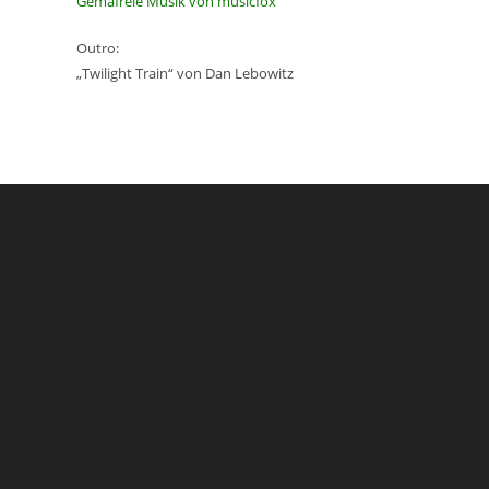
Gemafreie Musik von musicfox
Outro:
„Twilight Train“ von Dan Lebowitz