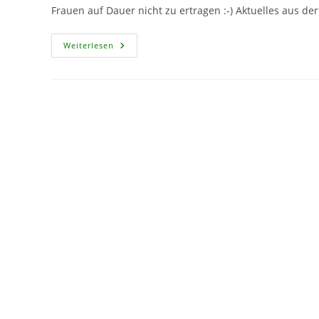
Frauen auf Dauer nicht zu ertragen :-) Aktuelles aus de
CF117
Weiterlesen
–
NeuesVomSpocht