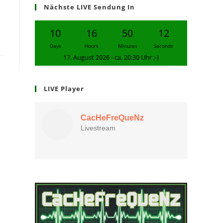
Nächste LIVE Sendung In
10
16
50
11
Days
Hours
Minutes
Seconds
17. August 2026 - ca. 20:30 Uhr ;-)
LIVE Player