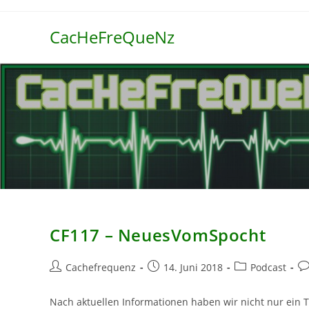
Zum
Inhalt
CacHeFreQueNz
springen
CF117 – NeuesVomSpocht
Beitrags-
Beitrag
Beitrags-
Be
Cachefrequenz
14. Juni 2018
Podcast
Autor:
veröffentlicht:
Kategorie:
Ko
Nach aktuellen Informationen haben wir nicht nur ein