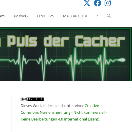
Website-
eam
PodWG
LINKTIPS
MP3 ARCHIV
?
Suche
umschalten
Dieses Werk ist lizenziert unter einer
Creative
Commons Namensnennung - Nicht kommerziell -
Keine Bearbeitungen 4.0 International Lizenz
.