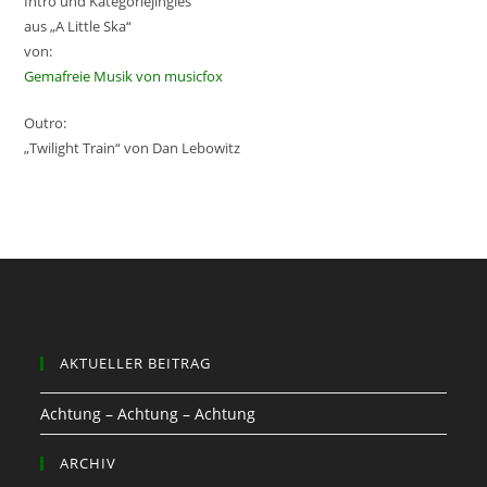
Intro und Kategoriejingles
aus „A Little Ska“
von:
Gemafreie Musik von musicfox
Outro:
„Twilight Train“ von Dan Lebowitz
AKTUELLER BEITRAG
Achtung – Achtung – Achtung
ARCHIV