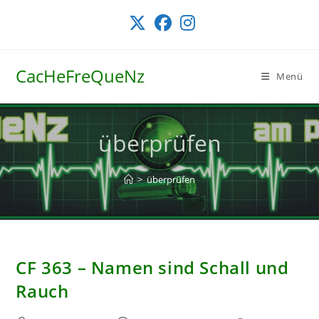
Zum
Inhalt
springen
CacHeFreQueNz
Menü
überprüfen
>
überprüfen
CF 363 – Namen sind Schall und
Rauch