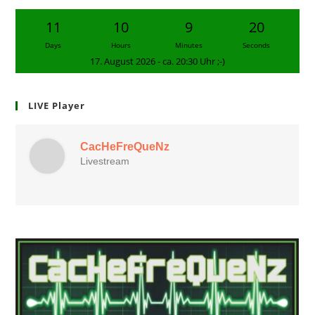
11
10
9
19
Days
Hours
Minutes
Seconds
17. August 2026 - ca. 20:30 Uhr ;-)
LIVE Player