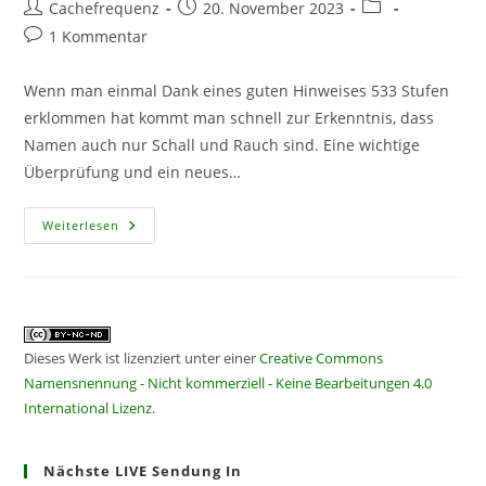
Beitrags-
Beitrag
Beitrags-
Cachefrequenz
20. November 2023
Autor:
veröffentlicht:
Kategorie:
Beitrags-
1 Kommentar
Kommentare:
Wenn man einmal Dank eines guten Hinweises 533 Stufen
erklommen hat kommt man schnell zur Erkenntnis, dass
Namen auch nur Schall und Rauch sind. Eine wichtige
Überprüfung und ein neues…
CF
Weiterlesen
363
–
Namen
Sind
Schall
Und
Rauch
Dieses Werk ist lizenziert unter einer
Creative Commons
Namensnennung - Nicht kommerziell - Keine Bearbeitungen 4.0
International Lizenz
.
Nächste LIVE Sendung In