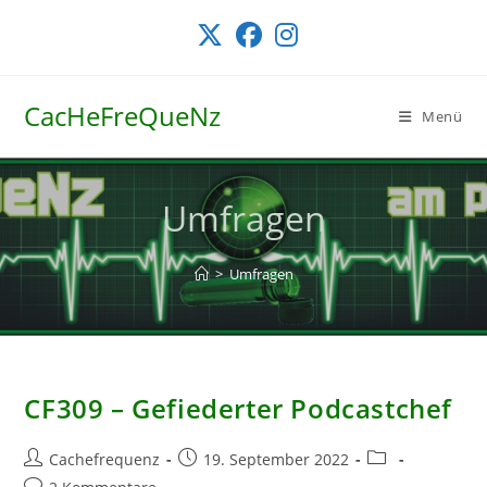
Zum
Inhalt
springen
CacHeFreQueNz
Menü
Umfragen
>
Umfragen
CF309 – Gefiederter Podcastchef
Beitrags-
Beitrag
Beitrags-
Cachefrequenz
19. September 2022
Autor:
veröffentlicht:
Kategorie:
Beitrags-