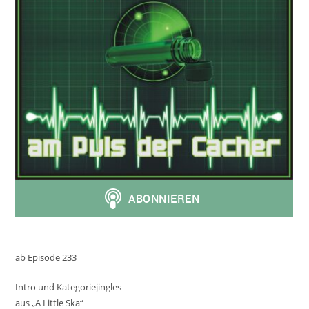
ab Episode 233
Intro und Kategoriejingles
aus „A Little Ska“