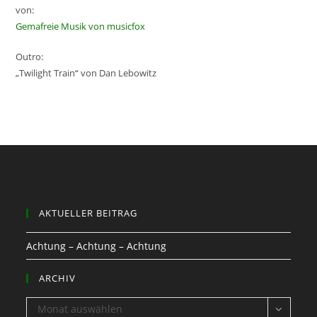
von:
Gemafreie Musik von musicfox
Outro:
„Twilight Train“ von Dan Lebowitz
AKTUELLER BEITRAG
Achtung – Achtung – Achtung
ARCHIV
ARCHIV
Monat auswählen