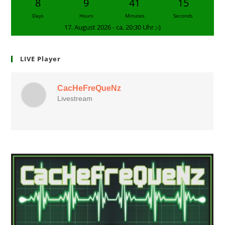
8
9
41
14
Days
Hours
Minutes
Seconds
17. August 2026 - ca. 20:30 Uhr ;-)
LIVE Player