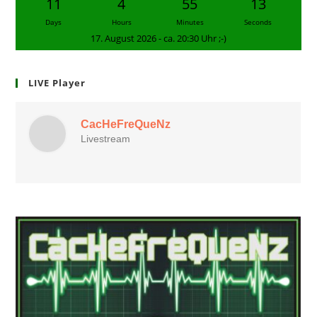
11
4
55
12
Days
Hours
Minutes
Seconds
17. August 2026 - ca. 20:30 Uhr ;-)
LIVE Player