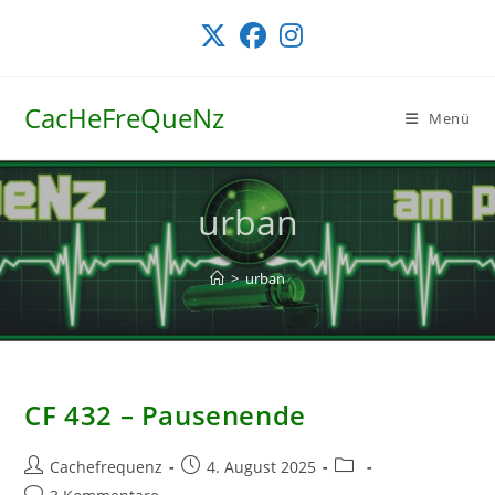
Zum
Inhalt
springen
CacHeFreQueNz
Menü
urban
>
urban
CF 432 – Pausenende
Beitrags-
Beitrag
Beitrags-
Cachefrequenz
4. August 2025
Autor:
veröffentlicht:
Kategorie:
Beitrags-