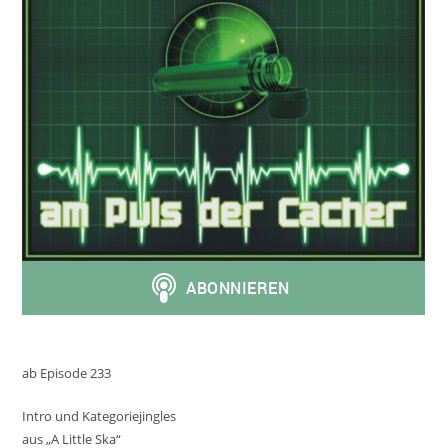
ab Episode 233
Intro und Kategoriejingles
aus „A Little Ska“