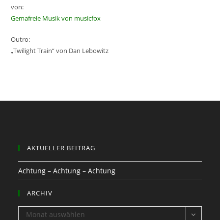
von:
Gemafreie Musik von musicfox
Outro:
„Twilight Train“ von Dan Lebowitz
AKTUELLER BEITRAG
Achtung – Achtung – Achtung
ARCHIV
ARCHIV
Monat auswählen