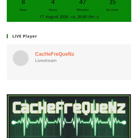
8
4
47
34
Days
Hours
Minutes
Seconds
17. August 2026 - ca. 20:30 Uhr ;-)
LIVE Player