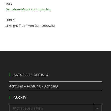
von:
Gemafreie Musik von musicfox
Outro:
„Twilight Train“ von Dan Lebowitz
AKTUELLER BEITRAG
Achtung – Achtung – Achtung
ARCHIV
ARCHIV
Monat auswählen