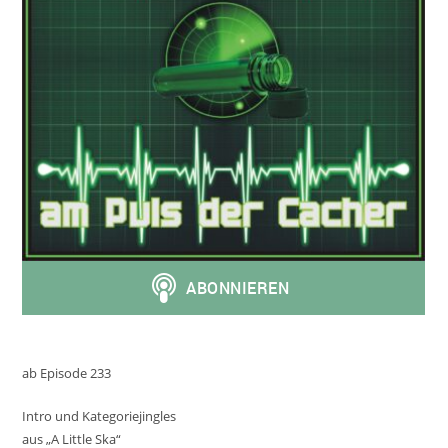
ab Episode 233
Intro und Kategoriejingles
aus „A Little Ska“