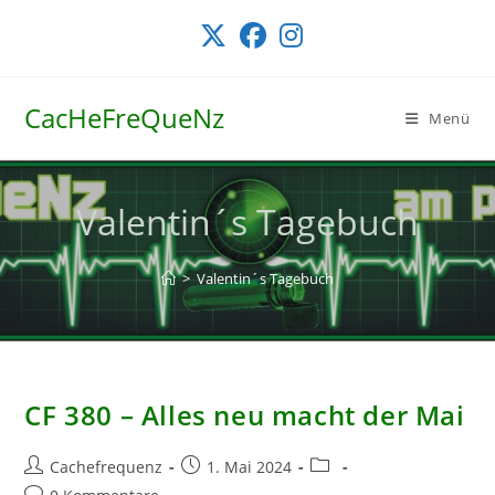
Zum
Inhalt
springen
CacHeFreQueNz
Menü
Valentin´s Tagebuch
>
Valentin´s Tagebuch
CF 380 – Alles neu macht der Mai
Beitrags-
Beitrag
Beitrags-
Cachefrequenz
1. Mai 2024
Autor:
veröffentlicht:
Kategorie:
Beitrags-