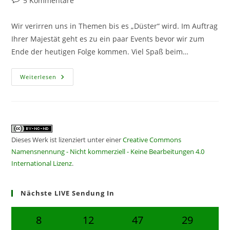
5 Kommentare
Kommentare:
Wir verirren uns in Themen bis es „Düster“ wird. Im Auftrag
Ihrer Majestät geht es zu ein paar Events bevor wir zum
Ende der heutigen Folge kommen. Viel Spaß beim…
CF295
Weiterlesen
–
Gotik-
Labyrinth
Dieses Werk ist lizenziert unter einer
Creative Commons
Namensnennung - Nicht kommerziell - Keine Bearbeitungen 4.0
International Lizenz
.
Nächste LIVE Sendung In
8
12
47
28