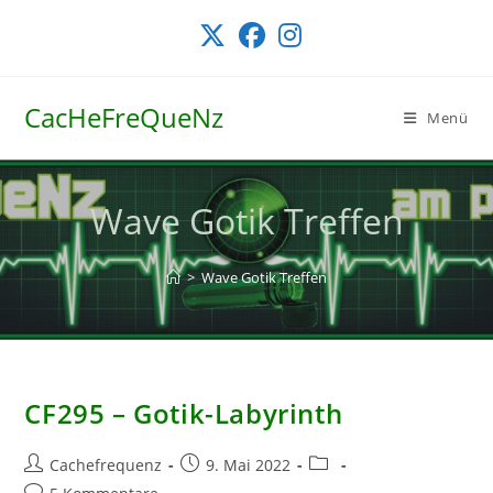
Zum
Inhalt
springen
CacHeFreQueNz
Menü
Wave Gotik Treffen
>
Wave Gotik Treffen
CF295 – Gotik-Labyrinth
Beitrags-
Beitrag
Beitrags-
Cachefrequenz
9. Mai 2022
Autor:
veröffentlicht:
Kategorie:
Beitrags-