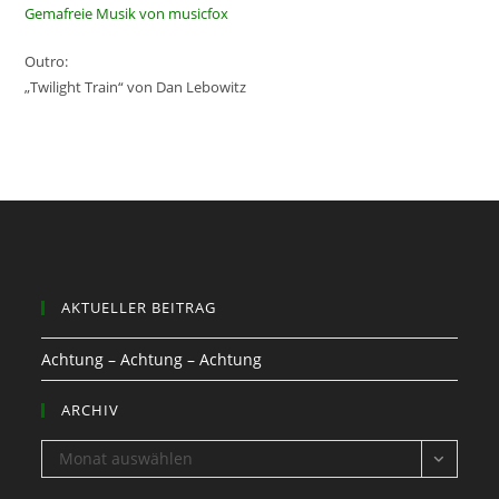
Gemafreie Musik von musicfox
Outro:
„Twilight Train“ von Dan Lebowitz
AKTUELLER BEITRAG
Achtung – Achtung – Achtung
ARCHIV
ARCHIV
Monat auswählen