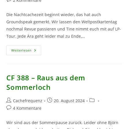
2 Kommentare
Kommentare:
Die Nachtcachezeit beginnt wieder, das hat auch
Groundspeak gemerkt. Wir lassen den Weltpostkartentag
nochmal Revue passieren und Tine nimmt euch mit auf LP-
Tour. Jede Ära geht leider mal zu Ende,…
CF
Weiterlesen
398
–
Spooky
Abschied
CF 388 – Raus aus dem
Sommerloch
Beitrags-
Beitrag
Beitrags-
Cachefrequenz
20. August 2024
Autor:
veröffentlicht:
Kategorie:
Beitrags-
4 Kommentare
Kommentare:
Wir sind aus der Sommerpause zurück. Leider ohne Björn