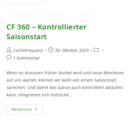
369
–
Quer
Durch
Den
Garten
CF 360 – Kontrollierter
Saisonstart
Beitrags-
Beitrag
Beitrags-
Cachefrequenz
30. Oktober 2023
Autor:
veröffentlicht:
Kategorie:
Beitrags-
1 Kommentar
Kommentare:
Wenn es draussen früher dunkel wird und neue Abenteuer
auf uns warten, können wir wohl von einem Saisonstart
sprechen. Und damit das Ganze auch kontrolliert ablaufen
kann, integrieren sich nützliche…
CF
Weiterlesen
360
–
Kontrollierter
Saisonstart