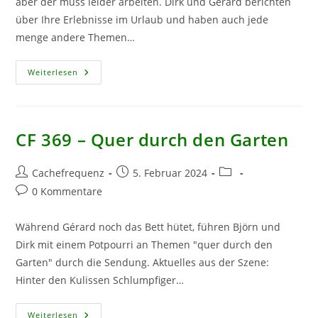
aber der muss leider arbeiten. Dirk und Gérard berichten
über Ihre Erlebnisse im Urlaub und haben auch jede
menge andere Themen…
CF
Weiterlesen
388
–
Raus
Aus
Dem
Sommerloch
CF 369 – Quer durch den Garten
Beitrags-
Beitrag
Beitrags-
Cachefrequenz
5. Februar 2024
Autor:
veröffentlicht:
Kategorie:
Beitrags-
0 Kommentare
Kommentare:
Während Gérard noch das Bett hütet, führen Björn und
Dirk mit einem Potpourri an Themen "quer durch den
Garten" durch die Sendung. Aktuelles aus der Szene:
Hinter den Kulissen Schlumpfiger…
CF
Weiterlesen