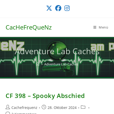
Zum
Inhalt
springen
CacHeFreQueNz
Menü
Adventure Lab Caches
>
Adventure Lab Caches
CF 398 – Spooky Abschied
Beitrags-
Beitrag
Beitrags-
Cachefrequenz
28. Oktober 2024
Autor:
veröffentlicht:
Kategorie:
Beitrags-