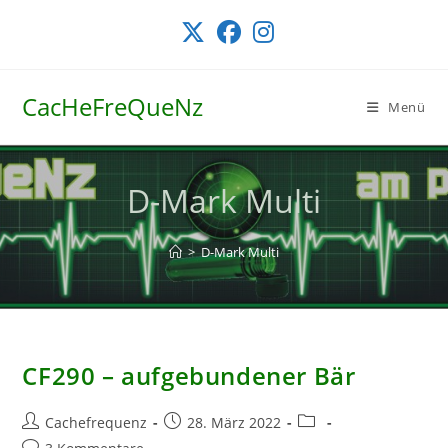
Zum
Inhalt
springen
CacHeFreQueNz
Menü
D-Mark Multi
>
D-Mark Multi
CF290 – aufgebundener Bär
Beitrags-
Beitrag
Beitrags-
Cachefrequenz
28. März 2022
Autor:
veröffentlicht:
Kategorie:
Beitrags-