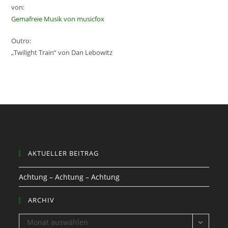
von:
Gemafreie Musik von musicfox
Outro:
„Twilight Train“ von Dan Lebowitz
AKTUELLER BEITRAG
Achtung – Achtung – Achtung
ARCHIV
ARCHIV
Monat auswählen