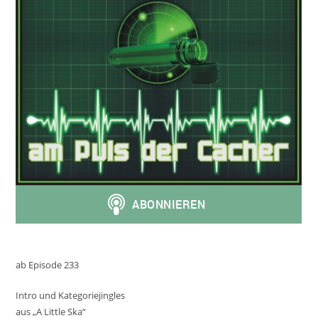
ab Episode 233
Intro und Kategoriejingles
aus „A Little Ska“