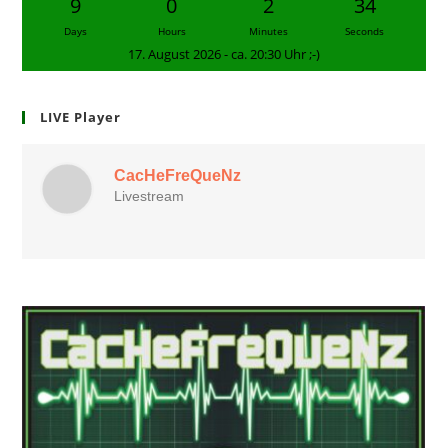
9
0
2
33
Days
Hours
Minutes
Seconds
17. August 2026 - ca. 20:30 Uhr ;-)
LIVE Player