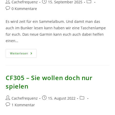
Beitrags-
Beitrag
Beitrags-
Cachefrequenz
15. September 2025
Autor:
veröffentlicht:
Kategorie:
Beitrags-
0 Kommentare
Kommentare:
Es wird zeit für ein Sammelalbum. Und damit man das
auch im Bunker lesen kann haben wir eine Taschenlampe
für euch. Das neue Garmin kann euch auch dabei helfen
einen…
CF
Weiterlesen
437
–
Beleuchtetes
Sammelalbum
CF305 – Sie wollen doch nur
spielen
Beitrags-
Beitrag
Beitrags-
Cachefrequenz
15. August 2022
Autor:
veröffentlicht:
Kategorie:
Beitrags-
1 Kommentar
Kommentare: