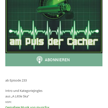
ab Episode 233
Intro und Kategoriejingles
aus „A Little Ska“
von:
Gemafreie Musik von musicfox