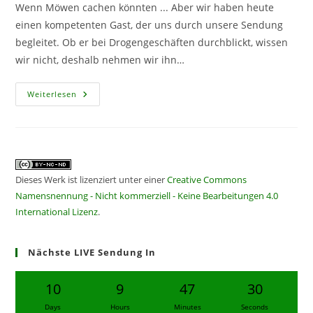
Wenn Möwen cachen könnten ... Aber wir haben heute
einen kompetenten Gast, der uns durch unsere Sendung
begleitet. Ob er bei Drogengeschäften durchblickt, wissen
wir nicht, deshalb nehmen wir ihn…
CF305
Weiterlesen
–
Sie
Wollen
Doch
Nur
Spielen
Dieses Werk ist lizenziert unter einer
Creative Commons
Namensnennung - Nicht kommerziell - Keine Bearbeitungen 4.0
International Lizenz
.
Nächste LIVE Sendung In
10
9
47
30
Days
Hours
Minutes
Seconds