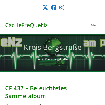
Zum
Inhalt
springen
CacHeFreQueNz
Menü
Kreis Bergstraße
>
Kreis Bergstraße
CF 437 – Beleuchtetes
Sammelalbum