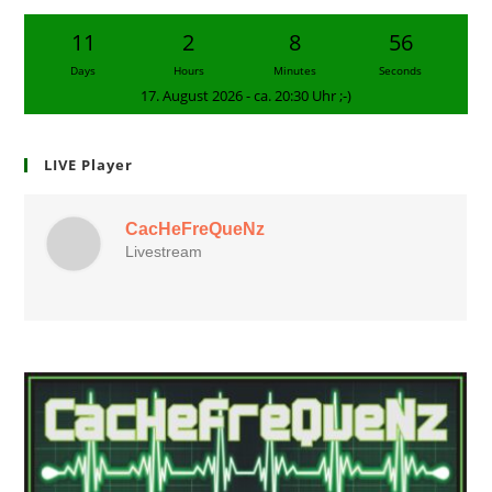
11
2
8
55
Days
Hours
Minutes
Seconds
17. August 2026 - ca. 20:30 Uhr ;-)
LIVE Player