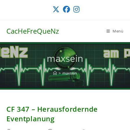
Zum
Inhalt
springen
CacHeFreQueNz
Menü
maxsein
>
maxsein
CF 347 – Herausfordernde
Eventplanung