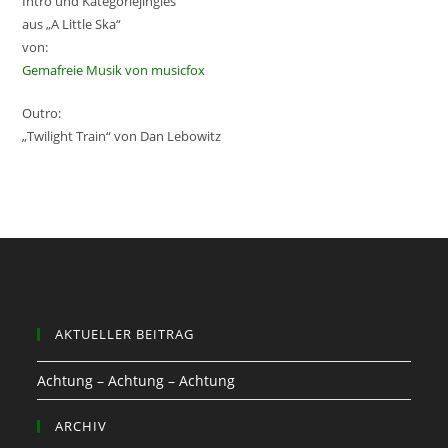
Intro und Kategoriejingles
aus „A Little Ska“
von:
Gemafreie Musik von musicfox
Outro:
„Twilight Train“ von Dan Lebowitz
AKTUELLER BEITRAG
Achtung – Achtung – Achtung
ARCHIV