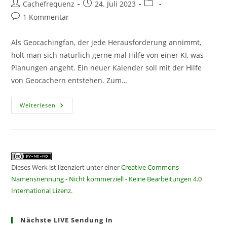
Beitrags-
Beitrag
Beitrags-
Cachefrequenz
24. Juli 2023
Autor:
veröffentlicht:
Kategorie:
Beitrags-
1 Kommentar
Kommentare:
Als Geocachingfan, der jede Herausforderung annimmt,
holt man sich natürlich gerne mal Hilfe von einer KI, was
Planungen angeht. Ein neuer Kalender soll mit der Hilfe
von Geocachern entstehen. Zum…
CF
Weiterlesen
347
–
Herausfordernde
Eventplanung
Dieses Werk ist lizenziert unter einer
Creative Commons
Namensnennung - Nicht kommerziell - Keine Bearbeitungen 4.0
International Lizenz
.
Nächste LIVE Sendung In