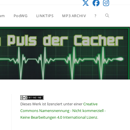
Website-
eam
PodWG
LINKTIPS
MP3 ARCHIV
?
Suche
umschalten
Dieses Werk ist lizenziert unter einer
Creative
Commons Namensnennung - Nicht kommerziell -
Keine Bearbeitungen 4.0 International Lizenz
.