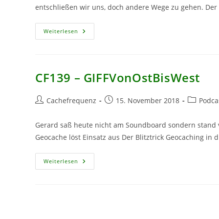
entschließen wir uns, doch andere Wege zu gehen. Der 
CF238
Weiterlesen
–
AlibiBierBude
2.0
CF139 – GIFFVonOstBisWest
Beitrags-
Beitrag
Beitrags-
Cachefrequenz
15. November 2018
Podca
Autor:
veröffentlicht:
Kategorie
Gerard saß heute nicht am Soundboard sondern stand 
Geocache löst Einsatz aus Der Blitztrick Geocaching in
CF139
Weiterlesen
–
GIFFVonOstBisWest