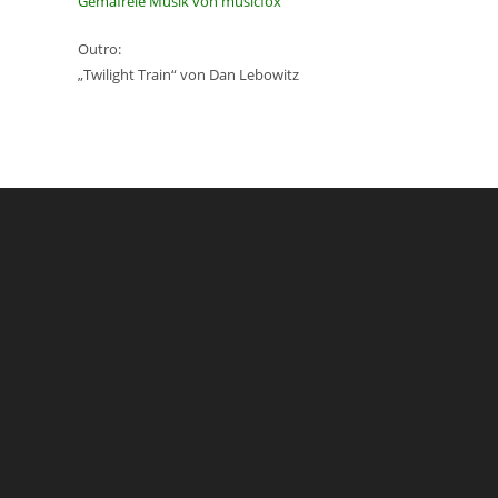
Gemafreie Musik von musicfox
Outro:
„Twilight Train“ von Dan Lebowitz