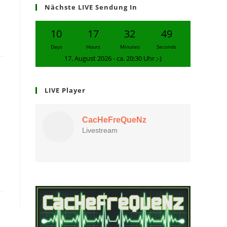
Nächste LIVE Sendung In
10
17
32
48
Days
Hours
Minutes
Seconds
17. August 2026 - ca. 20:30 Uhr ;-)
LIVE Player