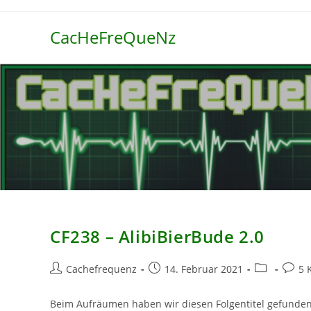
Zum
Inhalt
CacHeFreQueNz
springen
CF238 – AlibiBierBude 2.0
Beitrags-
Beitrag
Beitrags-
Beitra
Cachefrequenz
14. Februar 2021
5 
Autor:
veröffentlicht:
Kategorie:
Komme
Beim Aufräumen haben wir diesen Folgentitel gefunden