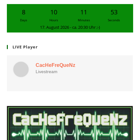
8
10
11
52
Days
Hours
Minutes
Seconds
17. August 2026 - ca. 20:30 Uhr ;-)
LIVE Player