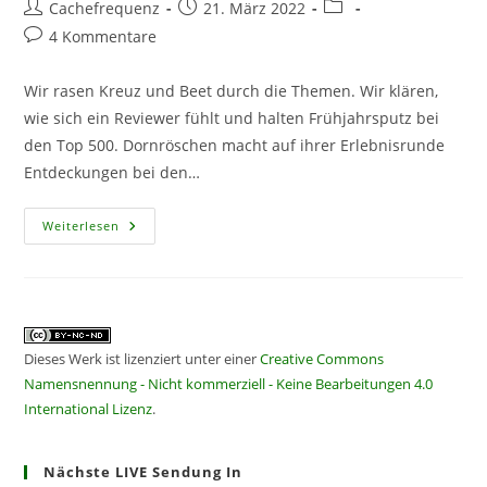
Beitrags-
Beitrag
Beitrags-
Cachefrequenz
21. März 2022
Autor:
veröffentlicht:
Kategorie:
Beitrags-
4 Kommentare
Kommentare:
Wir rasen Kreuz und Beet durch die Themen. Wir klären,
wie sich ein Reviewer fühlt und halten Frühjahrsputz bei
den Top 500. Dornröschen macht auf ihrer Erlebnisrunde
Entdeckungen bei den…
CF289
Weiterlesen
–
Kreuz
Und
Beet
Über
Das
Nippelboard
Dieses Werk ist lizenziert unter einer
Creative Commons
Namensnennung - Nicht kommerziell - Keine Bearbeitungen 4.0
International Lizenz
.
Nächste LIVE Sendung In