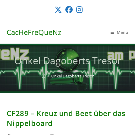
Zum
Inhalt
springen
CacHeFreQueNz
Menü
Onkel Dagoberts Tresor
>
Onkel Dagoberts Tresor
CF289 – Kreuz und Beet über das
Nippelboard