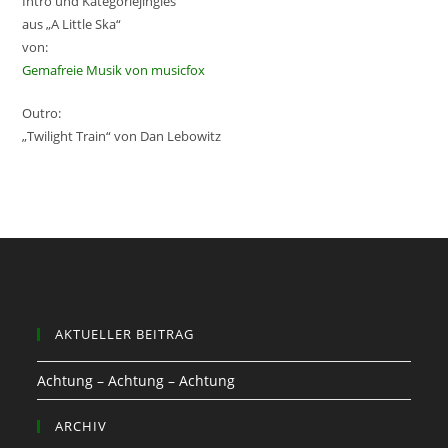
Intro und Kategoriejingles
aus „A Little Ska“
von:
Gemafreie Musik von musicfox
Outro:
„Twilight Train“ von Dan Lebowitz
AKTUELLER BEITRAG
Achtung – Achtung – Achtung
ARCHIV