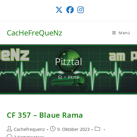
Zum
Inhalt
springen
CacHeFreQueNz
Menü
Pitztal
>
Pitztal
CF 357 – Blaue Rama
Beitrags-
Beitrag
Beitrags-
Cachefrequenz
9. Oktober 2023
Autor:
veröffentlicht:
Kategorie:
Beitrags-