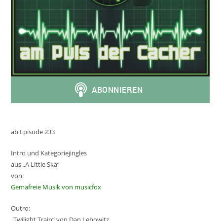
ab Episode 233
Intro und Kategoriejingles
aus „A Little Ska“
von:
Gemafreie Musik von musicfox
Outro:
„Twilight Train“ von Dan Lebowitz