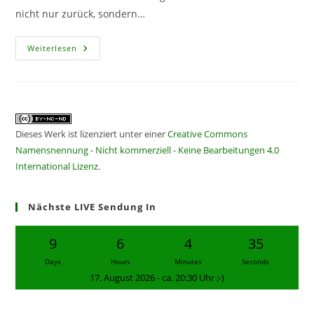
nicht nur zurück, sondern…
CF322
Weiterlesen
–
Eventschwemme
Dieses Werk ist lizenziert unter einer
Creative Commons
Namensnennung - Nicht kommerziell - Keine Bearbeitungen 4.0
International Lizenz
.
Nächste LIVE Sendung In
9
6
4
35
Days
Hours
Minutes
Seconds
17. August 2026 - ca. 20:30 Uhr ;-)