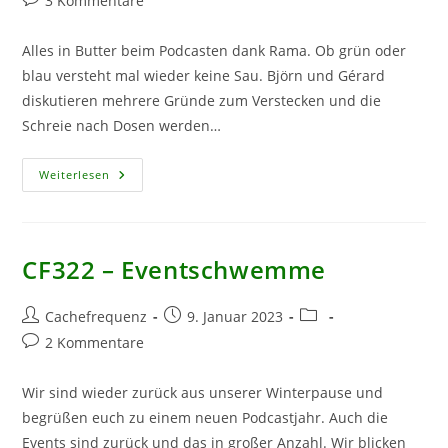
3 Kommentare
Kommentare:
Alles in Butter beim Podcasten dank Rama. Ob grün oder
blau versteht mal wieder keine Sau. Björn und Gérard
diskutieren mehrere Gründe zum Verstecken und die
Schreie nach Dosen werden…
CF
Weiterlesen
357
–
Blaue
Rama
CF322 – Eventschwemme
Beitrags-
Beitrag
Beitrags-
Cachefrequenz
9. Januar 2023
Autor:
veröffentlicht:
Kategorie:
Beitrags-
2 Kommentare
Kommentare:
Wir sind wieder zurück aus unserer Winterpause und
begrüßen euch zu einem neuen Podcastjahr. Auch die
Events sind zurück und das in großer Anzahl. Wir blicken