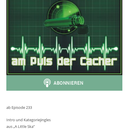
ab Episode 233
Intro und Kategoriejingles
aus „A Little Ska“