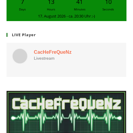
7
13
41
9
Days
Hours
Minutes
Seconds
17. August 2026 - ca. 20:30 Uhr ;-)
LIVE Player