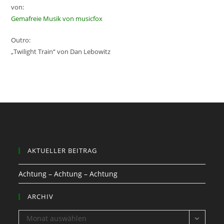
von:
Gemafreie Musik von musicfox
Outro:
„Twilight Train“ von Dan Lebowitz
AKTUELLER BEITRAG
Achtung – Achtung – Achtung
ARCHIV
ARCHIV
Monat auswählen