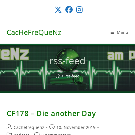
Zum
Inhalt
springen
CacHeFreQueNz
Menü
rss-feed
>
rss-feed
CF178 – Die another Day
Beitrags-
Beitrag
Cachefrequenz
10. November 2019
Autor:
veröffentlicht:
Beitrags-
Beitrags-