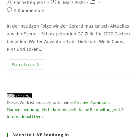
Beitrags-
Beitrag
Beitrags-
Cachefrequenz
8. März 2020
Autor:
veröffentlicht:
Kategorie:
Beitrags-
2 Kommentare
Kommentare:
In der heutigen Folge wir der Gerard musikalisch Aktuelles
aus der Szene: Schatz gefunden GC Ziele für 2020 Cachen
bei jedem Wetter Adventure Labs Diebstahl Welle Coins,
Pins und Token…
CF194
Weiterlesen
–
Musik,
Musik,
Da
Wackelt
Das
Studio
Dieses Werk ist lizenziert unter einer
Creative Commons
Namensnennung - Nicht kommerziell - Keine Bearbeitungen 4.0
International Lizenz
.
Nächste LIVE Sendung In