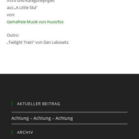
Intro und Kategoriejingles
aus „A Little Ska“
von:
Gemafreie Musik von musicfox
Outro:
„Twilight Train“ von Dan Lebowitz
AKTUELLER BEITRAG
Achtung – Achtung – Achtung
ARCHIV