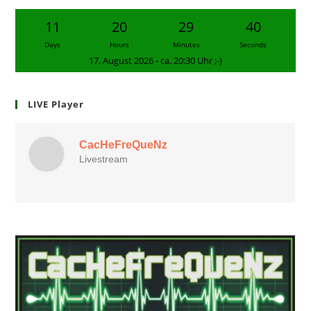
11
20
29
39
Days
Hours
Minutes
Seconds
17. August 2026 - ca. 20:30 Uhr ;-)
LIVE Player