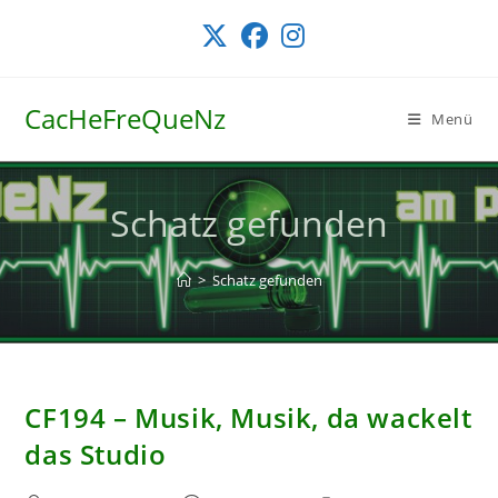
Zum
Inhalt
springen
CacHeFreQueNz
Menü
Schatz gefunden
>
Schatz gefunden
CF194 – Musik, Musik, da wackelt
das Studio