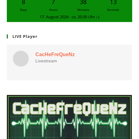
8
7
38
12
Days
Hours
Minutes
Seconds
17. August 2026 - ca. 20:30 Uhr ;-)
LIVE Player