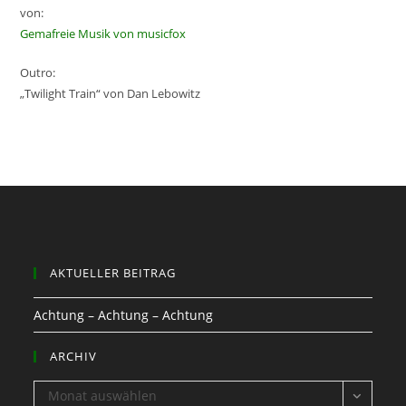
von:
Gemafreie Musik von musicfox
Outro:
„Twilight Train“ von Dan Lebowitz
AKTUELLER BEITRAG
Achtung – Achtung – Achtung
ARCHIV
ARCHIV
Monat auswählen