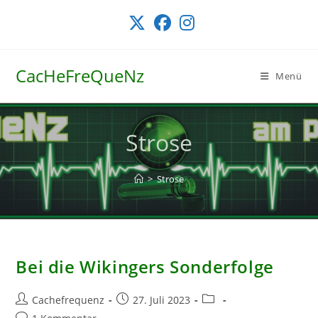
Zum
Inhalt
springen
CacHeFreQueNz
Menü
Strose
>
Strose
Bei die Wikingers Sonderfolge
Beitrags-
Beitrag
Beitrags-
Cachefrequenz
27. Juli 2023
Autor:
veröffentlicht:
Kategorie:
Beitrags-