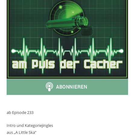
ab Episode 233
Intro und Kategoriejingles
aus „A Little Ska“