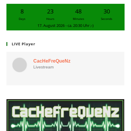
8
23
48
29
Days
Hours
Minutes
Seconds
17. August 2026 - ca. 20:30 Uhr ;-)
LIVE Player