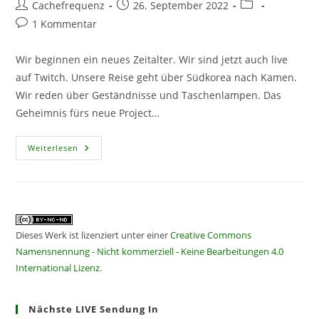
Beitrags-
Beitrag
Beitrags-
Cachefrequenz
26. September 2022
Autor:
veröffentlicht:
Kategorie:
Beitrags-
1 Kommentar
Kommentare:
Wir beginnen ein neues Zeitalter. Wir sind jetzt auch live
auf Twitch. Unsere Reise geht über Südkorea nach Kamen.
Wir reden über Geständnisse und Taschenlampen. Das
Geheimnis fürs neue Project…
CF310
Weiterlesen
–
Brandbreitenvergrößerung
Dieses Werk ist lizenziert unter einer
Creative Commons
Namensnennung - Nicht kommerziell - Keine Bearbeitungen 4.0
International Lizenz
.
Nächste LIVE Sendung In