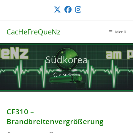
Zum
Inhalt
springen
CacHeFreQueNz
Menü
Südkorea
>
Südkorea
CF310 –
Brandbreitenvergrößerung