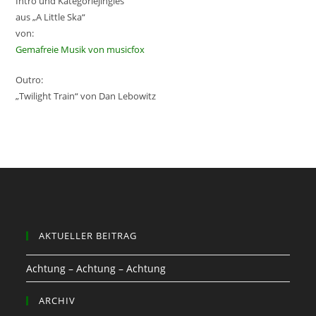
Intro und Kategoriejingles
aus „A Little Ska“
von:
Gemafreie Musik von musicfox
Outro:
„Twilight Train“ von Dan Lebowitz
AKTUELLER BEITRAG
Achtung – Achtung – Achtung
ARCHIV