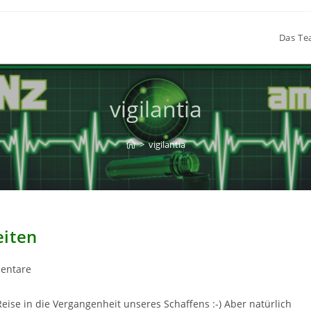
Das T
vigilantia
>
vigilantia
eiten
entare
e:
Reise in die Vergangenheit unseres Schaffens :-) Aber natürlich