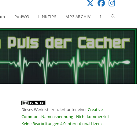
Website-
eam
PodWG
LINKTIPS
MP3 ARCHIV
?
Suche
umschalten
Dieses Werk ist lizenziert unter einer
Creative
Commons Namensnennung - Nicht kommerziell -
Keine Bearbeitungen 4.0 International Lizenz
.