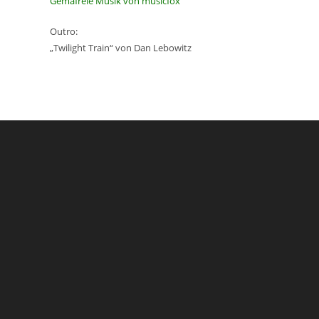
Gemafreie Musik von musicfox
Outro:
„Twilight Train“ von Dan Lebowitz