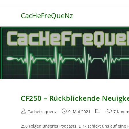
Zum
Inhalt
CacHeFreQueNz
springen
CF250 – Rückblickende Neuigk
Beitrags-
Beitrag
Beitrags-
Beitrags-
Cachefrequenz
9. Mai 2021
7 Komm
Autor:
veröffentlicht:
Kategorie:
Kommentar
250 Folgen unseres Podcasts. Dirk schickt uns auf eine 