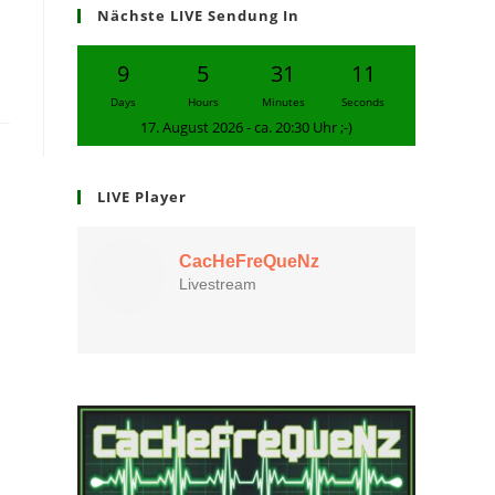
Nächste LIVE Sendung In
9
5
31
10
Days
Hours
Minutes
Seconds
17. August 2026 - ca. 20:30 Uhr ;-)
LIVE Player