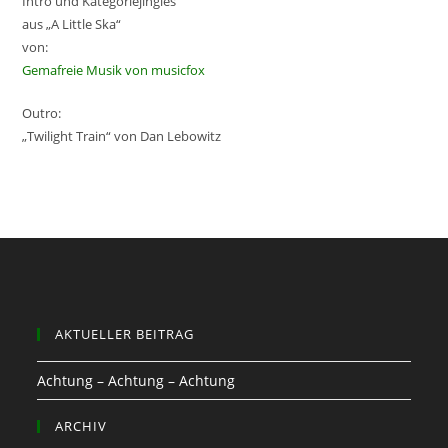
Intro und Kategoriejingles
aus „A Little Ska“
von:
Gemafreie Musik von musicfox
Outro:
„Twilight Train“ von Dan Lebowitz
AKTUELLER BEITRAG
Achtung – Achtung – Achtung
ARCHIV