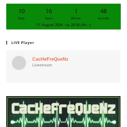
10
16
1
47
Days
Hours
Minute
Seconds
17. August 2026 - ca. 20:30 Uhr ;-)
LIVE Player