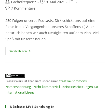
Beitrags-
Beitrag
Beitrags-
Cachefrequenz
9. Mai 2021
Autor:
veröffentlicht:
Kategorie:
Beitrags-
7 Kommentare
Kommentare:
250 Folgen unseres Podcasts. Dirk schickt uns auf eine
Reise in die Vergangenheit unseres Schaffens :-) Aber
natürlich haben wir auch Neuigkeiten auf dem Plan. Viel
Spaß mit unserer neuen…
CF250
Weiterlesen
–
Rückblickende
Neuigkeiten
Dieses Werk ist lizenziert unter einer
Creative Commons
Namensnennung - Nicht kommerziell - Keine Bearbeitungen 4.0
International Lizenz
.
Nächste LIVE Sendung In