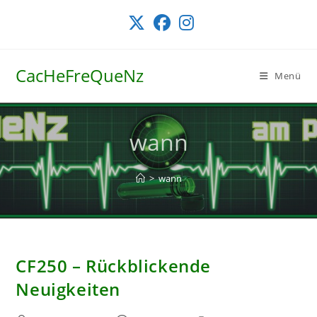
Zum
Inhalt
springen
CacHeFreQueNz
Menü
wann
>
wann
CF250 – Rückblickende
Neuigkeiten