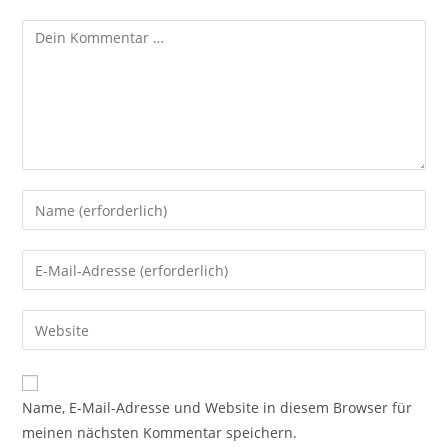
Kommentar
Gib
deinen
Namen
Gib
oder
deine
Benutzernamen
E-
Gib
zum
Mail-
deine
Kommentieren
Adresse
Website-
ein
zum
URL
Name, E-Mail-Adresse und Website in diesem Browser für
Kommentieren
ein
meinen nächsten Kommentar speichern.
ein
(optional)