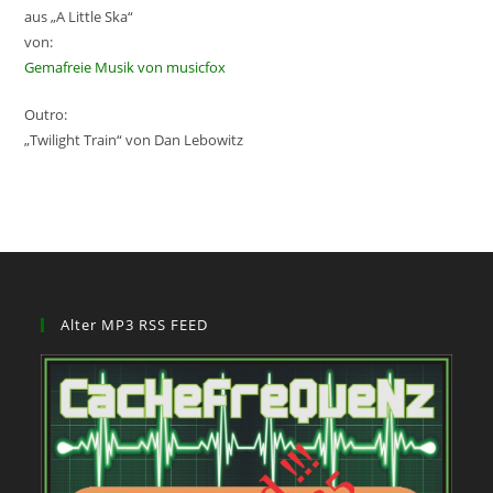
aus „A Little Ska“
von:
Gemafreie Musik von musicfox
Outro:
„Twilight Train“ von Dan Lebowitz
Alter MP3 RSS FEED