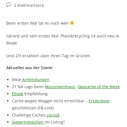
Autor:
veröffentlicht:
Kategorie:
Beitrags-
2 Kommentare
Kommentare:
Beim ersten Mal tat es noch weh
Gérard und sein erstes Mal. Plastikrecycling ist auch neu in
Mode.
Und 2/3 erzählen über Ihren Tag im Grünen.
Aktuelles aus der Szene:
Böse
Anfeindungen
21 NA Logs beim
Müssmannhaus
Geocache of the Week
Ebook
Empfehlung
Cache wegen Muggel nicht erreichbar –
Ersatzdose
geschmissen (FB-Link)
Challenge Caches
zurück
Siegertreppchen
im Listing?