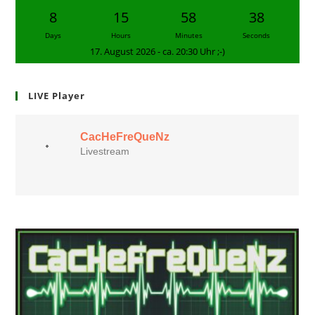
8
15
58
37
Days
Hours
Minutes
Seconds
17. August 2026 - ca. 20:30 Uhr ;-)
LIVE Player