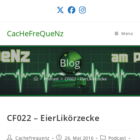
Zum
Inhalt
springen
CacHeFreQueNz
Menü
Blog
>
Podcast
>
CF022 – EierLikörzecke
CF022 – EierLikörzecke
Beitrags-
Beitrag
Beitrags-
Cachefrequenz
26. Mai 2016
Podcast