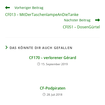
Weitere
Vorheriger Beitrag
Artikel
CF013 – MitDerTaschenlampeAnDieTanke
ansehen
Nächster Beitrag
CF051 – DosenGürtel
DAS KÖNNTE DIR AUCH GEFALLEN
CF170 – verlorener Gérard
15. September 2019
CF-Podpiraten
28. Juli 2018